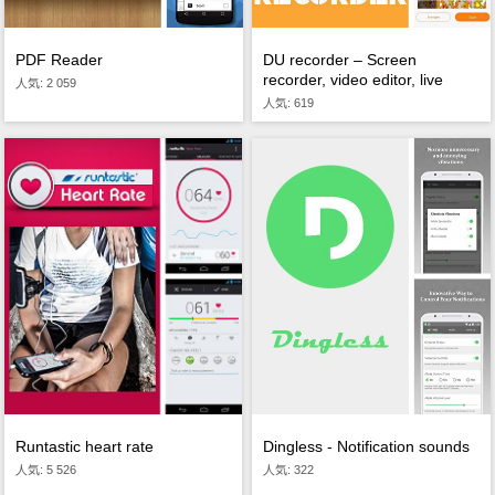
PDF Reader
DU recorder – Screen
recorder, video editor, live
人気: 2 059
人気: 619
Dingless - Notification sounds
Runtastic heart rate
人気: 322
人気: 5 526