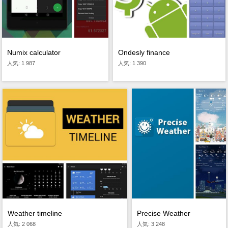
Numix calculator
Ondesly finance
人気: 1 987
人気: 1 390
Weather timeline
Precise Weather
人気: 2 068
人気: 3 248