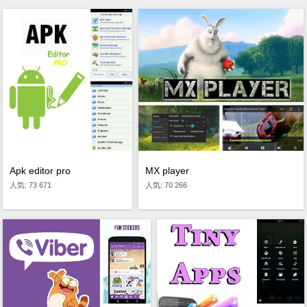
Apk editor pro
MX player
人気: 73 671
人気: 70 266