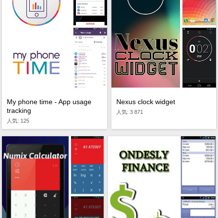
My phone time - App usage
Nexus clock widget
tracking
人気: 3 871
人気: 125