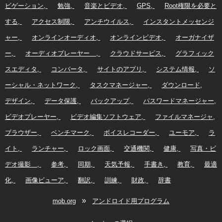
ビゲーション
勉強
音楽とビデオ
GPS
Root権限を必要と
する
アクセス制限
アンチウイルス
インスタントメッセンジ
ャー
オンラインオーディオ
オンラインビデオ
オーガナイザ
ー
オーディオプレーヤー
クラウドサービス
グラフィック
スエディタ
コンバータ
サイトのアプリ
システム情報
ソ
ーシャル・ネットワーク
タスクマネージャー
ダウンロード
デザイン
データ保護
バックアップ
パスワードマネージャー
ビデオプレーヤー
ビデオ編集ソフトウェア
ファイルマネージャ
ブラウザー
ベンチマーク
ボイスレコーダー
ユーモア
ラ
イト
ランチャー
ロック画面
交通機関
健康
写真・ビ
デオ撮影
参考
同期
天気予報
手書き
教育
最適
化
画像ビューア
翻訳
訓練
財政
辞書
»
mob.org
アンドロイド用プログラム