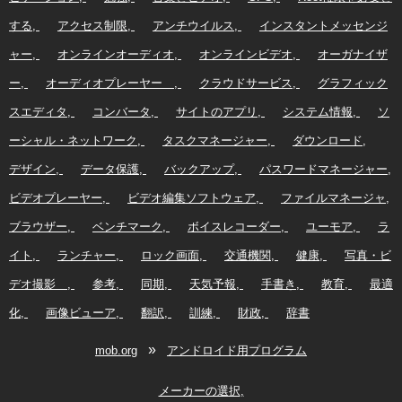
する
アクセス制限
アンチウイルス
インスタントメッセンジ
ャー
オンラインオーディオ
オンラインビデオ
オーガナイザ
ー
オーディオプレーヤー
クラウドサービス
グラフィック
スエディタ
コンバータ
サイトのアプリ
システム情報
ソ
ーシャル・ネットワーク
タスクマネージャー
ダウンロード
デザイン
データ保護
バックアップ
パスワードマネージャー
ビデオプレーヤー
ビデオ編集ソフトウェア
ファイルマネージャ
ブラウザー
ベンチマーク
ボイスレコーダー
ユーモア
ラ
イト
ランチャー
ロック画面
交通機関
健康
写真・ビ
デオ撮影
参考
同期
天気予報
手書き
教育
最適
化
画像ビューア
翻訳
訓練
財政
辞書
»
mob.org
アンドロイド用プログラム
メーカーの選択