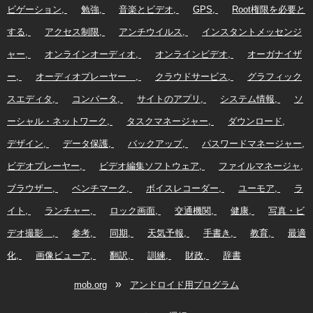
ビゲーション
勉強
音楽とビデオ
GPS
Root権限を必要と
する
アクセス制限
アンチウイルス
インスタントメッセンジ
ャー
オンラインオーディオ
オンラインビデオ
オーガナイザ
ー
オーディオプレーヤー
クラウドサービス
グラフィック
スエディタ
コンバータ
サイトのアプリ
システム情報
ソ
ーシャル・ネットワーク
タスクマネージャー
ダウンロード
デザイン
データ保護
バックアップ
パスワードマネージャー
ビデオプレーヤー
ビデオ編集ソフトウェア
ファイルマネージャ
ブラウザー
ベンチマーク
ボイスレコーダー
ユーモア
ラ
イト
ランチャー
ロック画面
交通機関
健康
写真・ビ
デオ撮影
参考
同期
天気予報
手書き
教育
最適
化
画像ビューア
翻訳
訓練
財政
辞書
»
mob.org
アンドロイド用プログラム