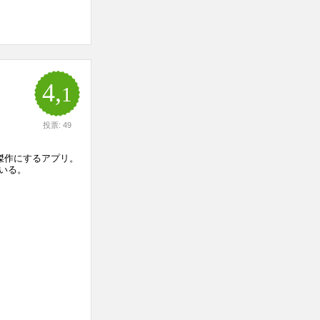
4,
1
投票: 49
傑作にするアプリ。
いる。