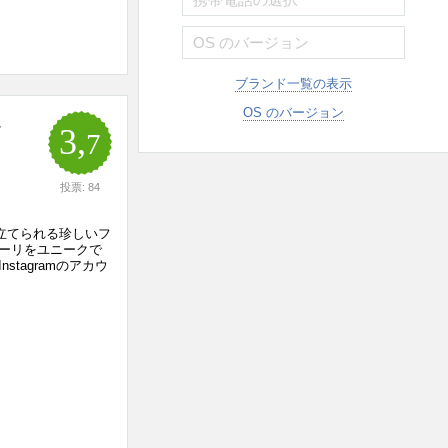
ブランド一覧の表示
OS のバージョン
ラ
3,
7
投票: 84
を際立てられる珍しいフ
ーリをユニークで
tagramのアカウ