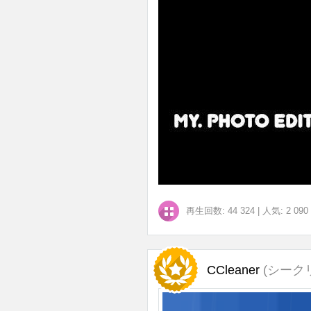
再生回数: 44 324
|
人気: 2 090
CCleaner
(シーク