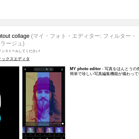
utout collage
(マイ・フォト・エディター: フィルター・
ラージュ)
ンストールしてください!
ィックスエディタ
MY photo editor
- 写真をほんとうの
簡単で珍しい写真編集機能が備わって