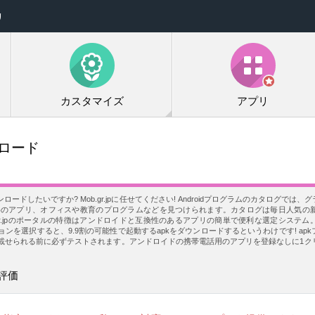
リ
カスタマイズ
アプリ
ロード
ドしたいですか? Mob.gr.jpに任せてください! Androidプログラムのカタログでは
めのアプリ、オフィスや教育のプログラムなどを見つけられます。カタログは毎日人気の
gr.jpのポータルの特徴はアンドロイドと互換性のあるアプリの簡単で便利な選定システ
ンを選択すると、9.9割の可能性で起動するapkをダウンロードするというわけです! ap
載せられる前に必ずテストされます。アンドロイドの携帯電話用のアプリを登録なしに1ク
評価