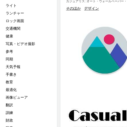
カジュアリス: オート・ウォールペーパー・
ライト
そのほか
デザイン
ランチャー
ロック画面
交通機関
健康
写真・ビデオ撮影
参考
同期
天気予報
手書き
教育
最適化
画像ビューア
翻訳
訓練
財政