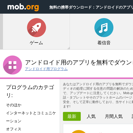
無料の携帯ダウンロード：アンドロイドのアプ
ゲーム
着信音
アンドロイド用のアプリを無料でダウン
アンドロイド用プログラム
あなたはアンドロイド用のアプリを無料でダウンロー
プログラムのカテゴ
ディオの処理に関する任意の問題の解決のた
で、アップデートに注意してください。Mob.
リ:
話・タブレットやそのプラットホームのバージョ
安全、そして正常に動作しており、当サイトに
そのほか
ます!
インターネットとコミュニケ
最新
人気
月間人気
ーション
オフィス