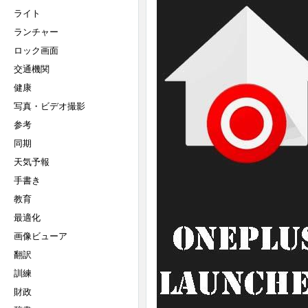
ライト
ランチャー
ロック画面
交通機関
健康
写真・ビデオ撮影
参考
同期
天気予報
手書き
教育
最適化
画像ビューア
翻訳
訓練
財政