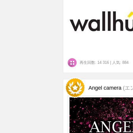
再生回数: 14 316
|
人気: 884
Angel camera
(エ