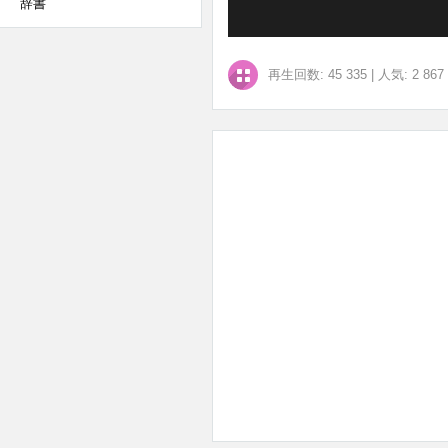
辞書
再生回数: 45 335
|
人気: 2 867