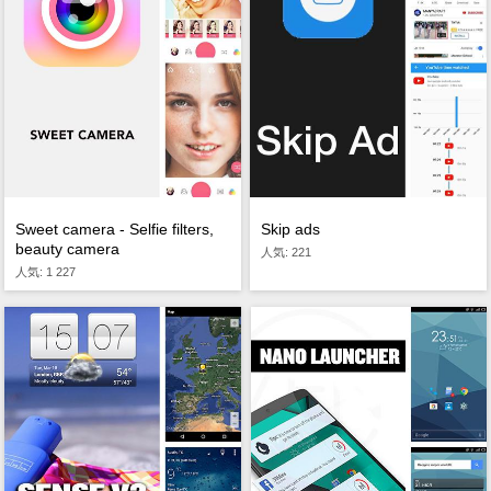
Sweet camera - Selfie filters,
Skip ads
beauty camera
人気: 221
人気: 1 227