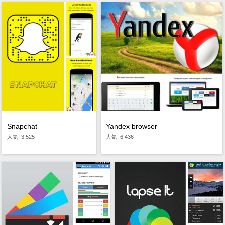
Snapchat
Yandex browser
人気: 3 525
人気: 6 436