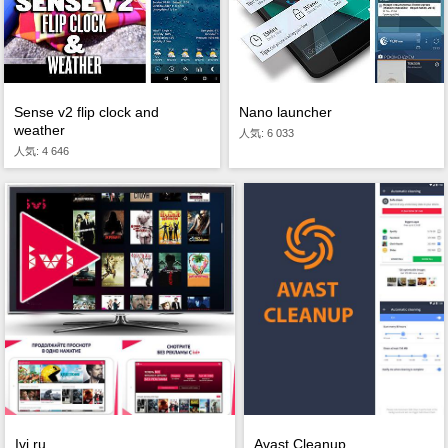
Sense v2 flip clock and
Nano launcher
weather
人気: 6 033
人気: 4 646
Ivi.ru
Avast Cleanup