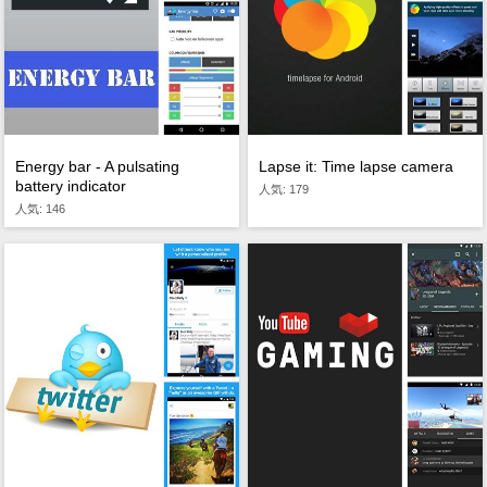
Energy bar - A pulsating
Lapse it: Time lapse camera
battery indicator
人気: 179
人気: 146