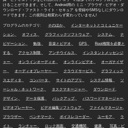
けることができます。そして、Android用の ミニ・ブラウザ ‐ ビデオ・ダ
ウンロード・ファスト・ライト・セキュア を登録やSMSなしにダウンロ
ードできます。この規則は相変わらず変わっていません!
プログラムのカテゴリ:
そのほか
インターネットとコミュニケー
ション
オフィス
グラフィックソフトウェア
システム
ナ
ビゲーション
勉強
音楽とビデオ
GPS
Root権限を必要と
する
アクセス制限
アンチウイルス
インスタントメッセンジ
ャー
オンラインオーディオ
オンラインビデオ
オーガナイザ
ー
オーディオプレーヤー
クラウドサービス
グラフィック
スエディタ
コンバータ
サイトのアプリ
システム情報
ソ
ーシャル・ネットワーク
タスクマネージャー
ダウンロード
デザイン
データ保護
バックアップ
パスワードマネージャー
ビデオプレーヤー
ビデオ編集ソフトウェア
ファイルマネージャ
ブラウザー
ベンチマーク
ボイスレコーダー
ユーモア
ラ
イト
ランチャー
ロック画面
交通機関
健康
写真・ビ