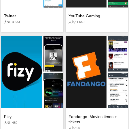
Twitter
YouTube Gaming
人気: 4 633
人気: 1 640
Fizy
Fandango: Movies times +
tickets
人気: 450
人気: 95