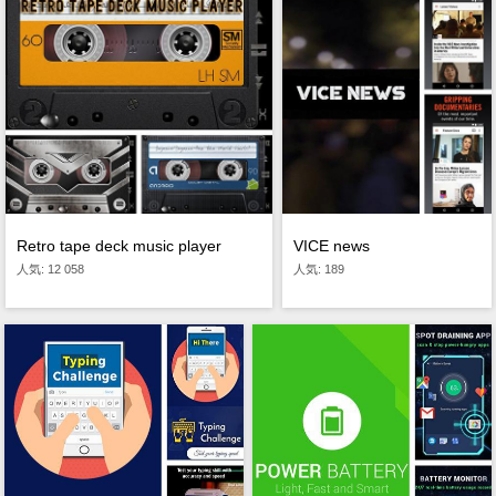
Retro tape deck music player
VICE news
人気: 12 058
人気: 189