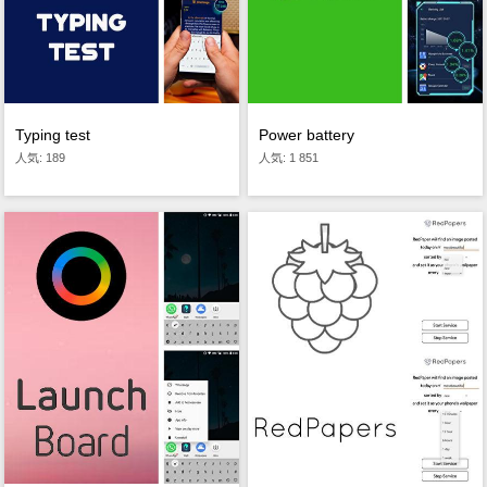
Typing test
Power battery
人気: 189
人気: 1 851