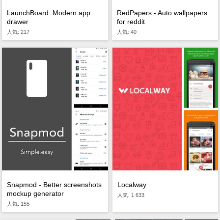
LaunchBoard: Modern app
RedPapers - Auto wallpapers
drawer
for reddit
人気: 217
人気: 40
Localway
Snapmod - Better screenshots
mockup generator
人気: 1 633
人気: 155