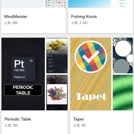
MindMeister
Fishing Knots
人気: 882
人気: 2 142
Tapet
Periodic Table
人気: 68
人気: 301