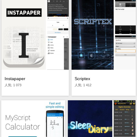
Instapaper
Scriptex
人気: 1 073
人気: 1 412