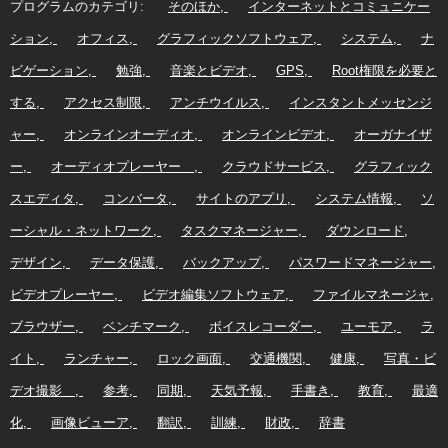
プログラムのカテゴリ:
そのほか
インターネットとコミュニケー
ション
オフィス
グラフィックソフトウェア
システム
ナ
ビゲーション
勉強
音楽とビデオ
GPS
Root権限を必要と
する
アクセス制限
アンチウイルス
インスタントメッセンジ
ャー
オンラインオーディオ
オンラインビデオ
オーガナイザ
ー
オーディオプレーヤー
クラウドサービス
グラフィック
スエディタ
コンバータ
サイトのアプリ
システム情報
ソ
ーシャル・ネットワーク
タスクマネージャー
ダウンロード
デザイン
データ保護
バックアップ
パスワードマネージャー
ビデオプレーヤー
ビデオ編集ソフトウェア
ファイルマネージャ
ブラウザー
ベンチマーク
ボイスレコーダー
ユーモア
ラ
イト
ランチャー
ロック画面
交通機関
健康
写真・ビ
デオ撮影
参考
同期
天気予報
手書き
教育
最適
化
画像ビューア
翻訳
訓練
財政
辞書