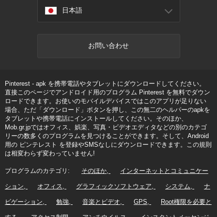
日本語
お問い合わせ
Pinterest - apk を携帯電話やタブレットにダウンロードしてください。
直接このページでアンドロイド用のプログラム Pinterest を無料でダウン
ロードできます。お使いのモバイルデバイスではこのアプリが足りない
場合、ただ「ダウンロード」ボタンを押し、この無二のヘルパーのapkを
タブレットや携帯電話にインストールしてください。そのほか、
Mob.gr.jpではオフィス、娯楽、写真・ビデオエディタなどの別のカテゴ
リーの数多くのプログラムを見つけることができます。そして、Android
用の ピンテレスト を登録やSMSなしにダウンロードできます。この規則
は相変わらず変わっていません!
プログラムのカテゴリ:
そのほか
インターネットとコミュニケー
ション
オフィス
グラフィックソフトウェア
システム
ナ
ビゲーション
勉強
音楽とビデオ
GPS
Root権限を必要と