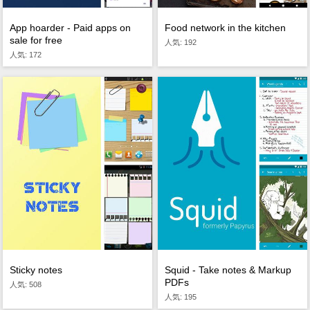
App hoarder - Paid apps on
Food network in the kitchen
sale for free
人気: 192
人気: 172
Sticky notes
Squid - Take notes & Markup
PDFs
人気: 508
人気: 195