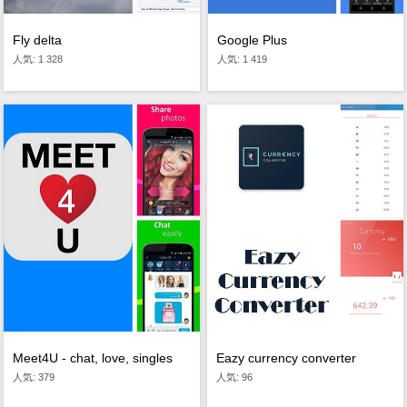
Google Plus
Fly delta
人気: 1 419
人気: 1 328
Meet4U - chat, love, singles
Eazy currency converter
人気: 379
人気: 96