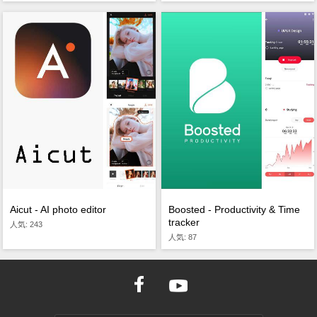
Aicut - AI photo editor
Boosted - Productivity & Time
tracker
人気: 243
人気: 87