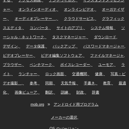
する
アクセス制限
アンチウイルス
インスタントメッセンジ
ャー
オンラインオーディオ
オンラインビデオ
オーガナイザ
ー
オーディオプレーヤー
クラウドサービス
グラフィック
スエディタ
コンバータ
サイトのアプリ
システム情報
ソ
ーシャル・ネットワーク
タスクマネージャー
ダウンロード
デザイン
データ保護
バックアップ
パスワードマネージャー
ビデオプレーヤー
ビデオ編集ソフトウェア
ファイルマネージャ
ブラウザー
ベンチマーク
ボイスレコーダー
ユーモア
ラ
イト
ランチャー
ロック画面
交通機関
健康
写真・ビ
デオ撮影
参考
同期
天気予報
手書き
教育
最適
化
画像ビューア
翻訳
訓練
財政
辞書
»
mob.org
アンドロイド用プログラム
メーカーの選択
OS のバージョン