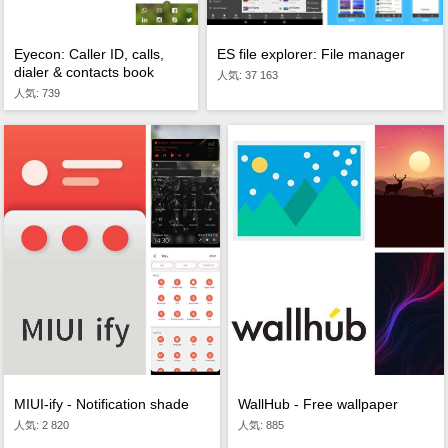
ES file explorer: File manager
Eyecon: Caller ID, calls,
dialer & contacts book
人気: 37 163
人気: 739
MIUI-ify - Notification shade
WallHub - Free wallpaper
人気: 2 820
人気: 885