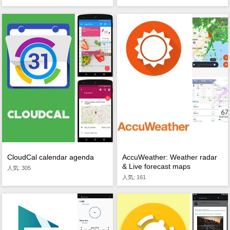
CloudCal calendar agenda
AccuWeather: Weather radar
& Live forecast maps
人気: 305
人気: 161