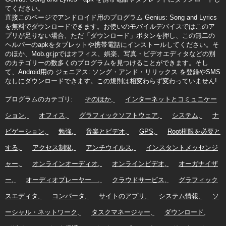
てください。
直接このページでアンドロイド用のプログラム Genius: Song and Lyrics
を無料でダウンロードできます。お使いのモバイルデバイスではこのア
プリが足りない場合、ただ「ダウンロード」ボタンを押し、この無二の
ヘルパーのapkをタブレットや携帯電話にインストールしてください。そ
のほか、Mob.gr.jpではオフィス、娯楽、写真・ビデオエディタなどの別
のカテゴリーの数多くのプログラムを見つけることができます。そし
て、Android用の ジェニアス: ソング・アンド・リリックス を登録やSMS
なしにダウンロードできます。この規則は相変わらず変わっていません!
プログラムのカテゴリ:
そのほか
インターネットとコミュニケー
ション
オフィス
グラフィックソフトウェア
システム
ナ
ビゲーション
勉強
音楽とビデオ
GPS
Root権限を必要と
する
アクセス制限
アンチウイルス
インスタントメッセンジ
ャー
オンラインオーディオ
オンラインビデオ
オーガナイザ
ー
オーディオプレーヤー
クラウドサービス
グラフィック
スエディタ
コンバータ
サイトのアプリ
システム情報
ソ
ーシャル・ネットワーク
タスクマネージャー
ダウンロード