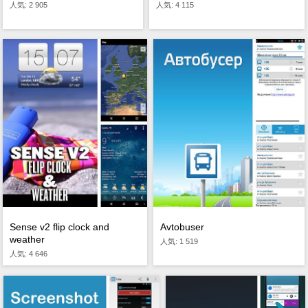
人気: 2 905
人気: 4 115
Sense v2 flip clock and
Avtobuser
weather
人気: 1 519
人気: 4 646