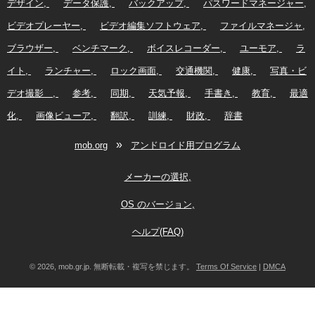
デザイン
データ保護
バックアップ
パスワードマネージャー
ビデオプレーヤー
ビデオ編集ソフトウェア
ファイルマネージャ
ブラウザー
ベンチマーク
ボイスレコーダー
ユーモア
ラ
イト
ランチャー
ロック画面
交通機関
健康
写真・ビ
デオ撮影
参考
同期
天気予報
手書き
教育
最適
化
画像ビューア
翻訳
訓練
財政
辞書
»
mob.org
アンドロイド用プログラム
メーカーの選択
OS のバージョン
ヘルプ(FAQ)
© 2026, mob.gr.jp. 無断転載・複写を禁じます。
Terms Of Service
|
DMCA