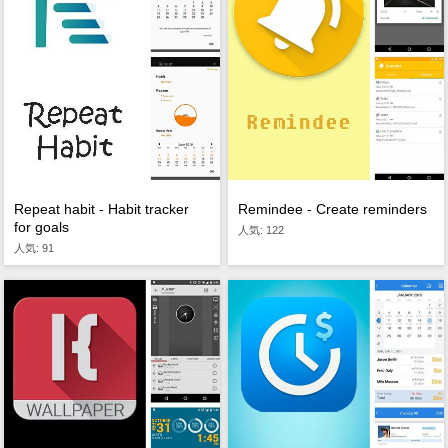
Repeat habit - Habit tracker
Remindee - Create reminders
for goals
人気: 122
人気: 91