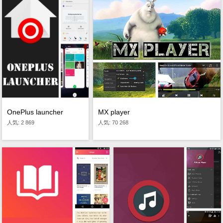
MX player
OnePlus launcher
人気: 70 268
人気: 2 869