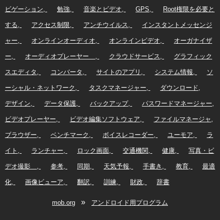
ビゲーション
勉強
音楽とビデオ
GPS
Root権限を必要と
する
アクセス制限
アンチウイルス
インスタントメッセンジ
ャー
オンラインオーディオ
オンラインビデオ
オーガナイザ
ー
オーディオプレーヤー
クラウドサービス
グラフィック
スエディタ
コンバータ
サイトのアプリ
システム情報
ソ
ーシャル・ネットワーク
タスクマネージャー
ダウンロード
デザイン
データ保護
バックアップ
パスワードマネージャー
ビデオプレーヤー
ビデオ編集ソフトウェア
ファイルマネージャ
ブラウザー
ベンチマーク
ボイスレコーダー
ユーモア
ラ
イト
ランチャー
ロック画面
交通機関
健康
写真・ビ
デオ撮影
参考
同期
天気予報
手書き
教育
最適
化
画像ビューア
翻訳
訓練
財政
辞書
»
mob.org
アンドロイド用プログラム