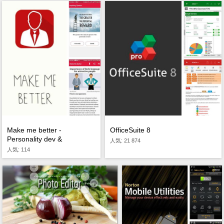
Make me better -
OfficeSuite 8
Personality dev &
人気: 21 874
Motivation
人気: 114