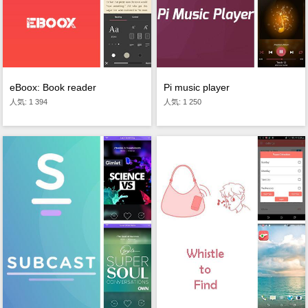
eBoox: Book reader
Pi music player
人気: 1 394
人気: 1 250