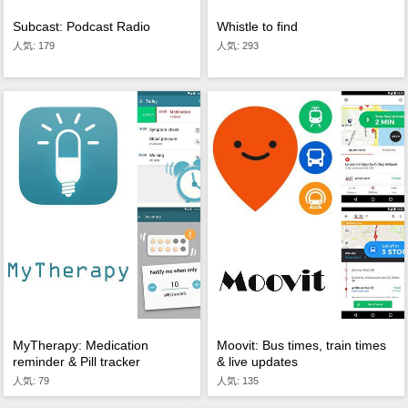
Subcast: Podcast Radio
Whistle to find
人気: 179
人気: 293
MyTherapy: Medication
Moovit: Bus times, train times
reminder & Pill tracker
& live updates
人気: 79
人気: 135