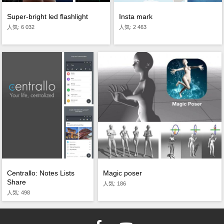
Super-bright led flashlight
Insta mark
人気: 6 032
人気: 2 463
Magic poser
Centrallo: Notes Lists
Share
人気: 186
人気: 498