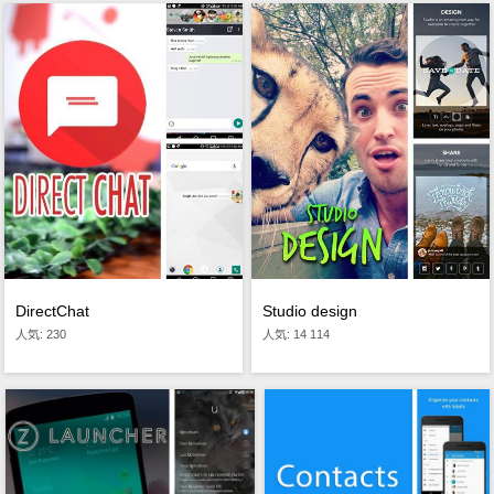
DirectChat
Studio design
人気: 230
人気: 14 114