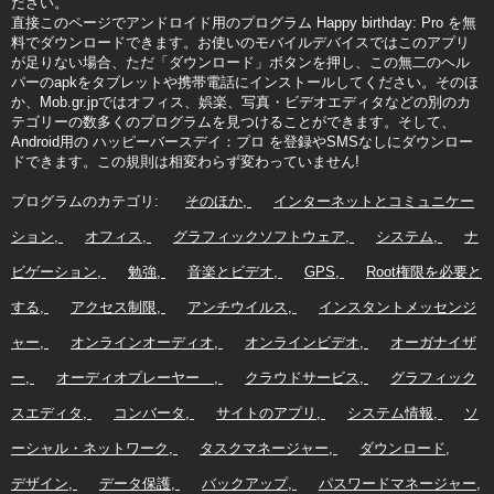
ださい。
直接このページでアンドロイド用のプログラム Happy birthday: Pro を無
料でダウンロードできます。お使いのモバイルデバイスではこのアプリ
が足りない場合、ただ「ダウンロード」ボタンを押し、この無二のヘル
パーのapkをタブレットや携帯電話にインストールしてください。そのほ
か、Mob.gr.jpではオフィス、娯楽、写真・ビデオエディタなどの別のカ
テゴリーの数多くのプログラムを見つけることができます。そして、
Android用の ハッピーバースデイ：プロ を登録やSMSなしにダウンロー
ドできます。この規則は相変わらず変わっていません!
プログラムのカテゴリ:
そのほか
インターネットとコミュニケー
ション
オフィス
グラフィックソフトウェア
システム
ナ
ビゲーション
勉強
音楽とビデオ
GPS
Root権限を必要と
する
アクセス制限
アンチウイルス
インスタントメッセンジ
ャー
オンラインオーディオ
オンラインビデオ
オーガナイザ
ー
オーディオプレーヤー
クラウドサービス
グラフィック
スエディタ
コンバータ
サイトのアプリ
システム情報
ソ
ーシャル・ネットワーク
タスクマネージャー
ダウンロード
デザイン
データ保護
バックアップ
パスワードマネージャー