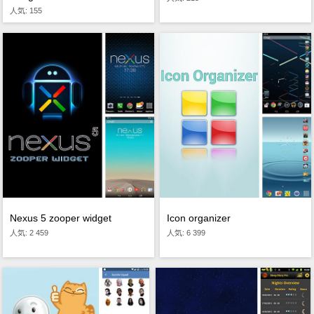
人気: 155
Nexus 5 zooper widget
Icon organizer
人気: 2 459
人気: 6 399