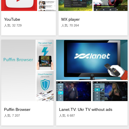
YouTube
MX player
人気: 32 729
人気: 70 264
Lanet.TV: Ukr TV without ads
Puffin Browser
人気: 6 687
人気: 7 207