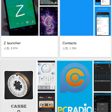
Contacts
Z launcher
人気: 1 334
人気: 9 974