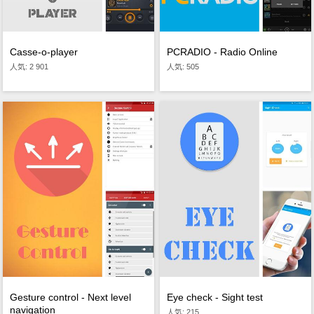
Casse-o-player
PCRADIO - Radio Online
人気: 2 901
人気: 505
Gesture control - Next level
Eye check - Sight test
navigation
人気: 215