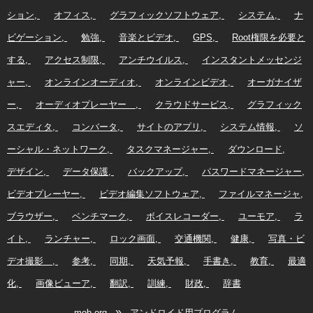
ション
オフィス
グラフィックソフトウェア
システム
ナ
ビゲーション
勉強
音楽とビデオ
GPS
Root権限を必要と
する
アクセス制限
アンチウイルス
インスタントメッセンジ
ャー
オンラインオーディオ
オンラインビデオ
オーガナイザ
ー
オーディオプレーヤー
クラウドサービス
グラフィック
スエディタ
コンバータ
サイトのアプリ
システム情報
ソ
ーシャル・ネットワーク
タスクマネージャー
ダウンロード
デザイン
データ保護
バックアップ
パスワードマネージャー
ビデオプレーヤー
ビデオ編集ソフトウェア
ファイルマネージャ
ブラウザー
ベンチマーク
ボイスレコーダー
ユーモア
ラ
イト
ランチャー
ロック画面
交通機関
健康
写真・ビ
デオ撮影
参考
同期
天気予報
手書き
教育
最適
化
画像ビューア
翻訳
訓練
財政
辞書
»
mob.org
アンドロイド用プログラム