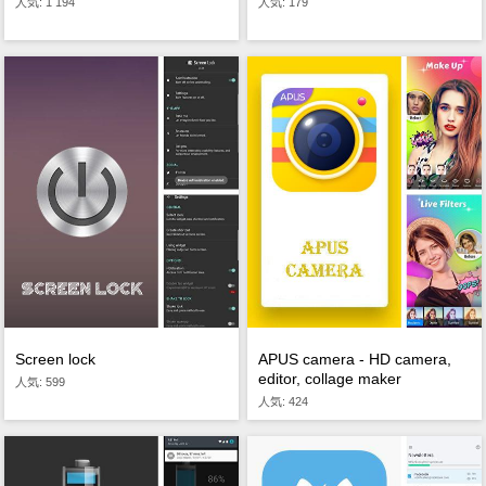
人気: 1 194
人気: 179
Screen lock
APUS camera - HD camera,
editor, collage maker
人気: 599
人気: 424