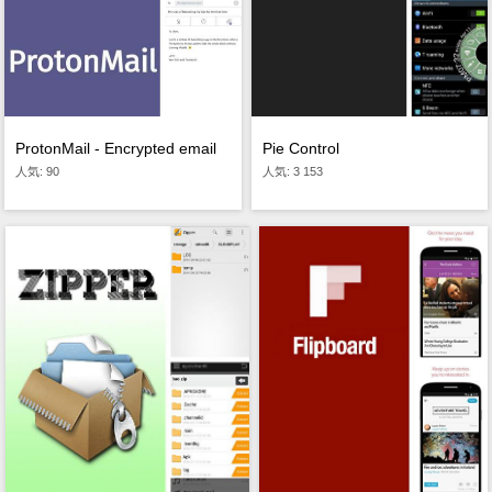
Pie Control
ProtonMail - Encrypted email
人気: 3 153
人気: 90