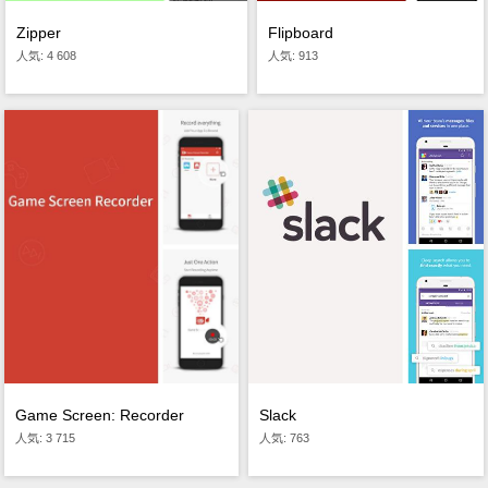
Zipper
Flipboard
人気: 4 608
人気: 913
Game Screen: Recorder
Slack
人気: 3 715
人気: 763