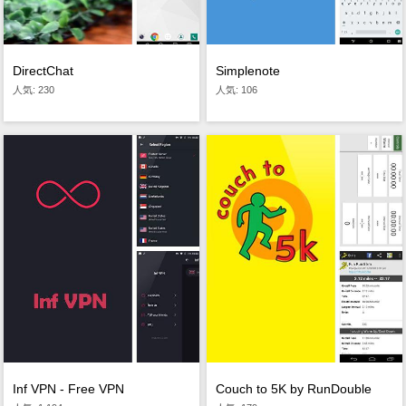
DirectChat
Simplenote
人気: 230
人気: 106
Inf VPN - Free VPN
Couch to 5K by RunDouble