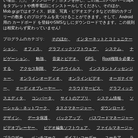
い場合、ただ「ダウンロード」ボタンを押し、この無二のヘルパーのapk
をタブレットや携帯電話にインストールしてください。そのほか、
Mob.gr.jpではオフィス、娯楽、写真・ビデオエディタなどの別のカテゴ
リーの数多くのプログラムを見つけることができます。そして、Android
用の カードボード を登録やSMSなしにダウンロードできます。この規則
は相変わらず変わっていません!
プログラムのカテゴリ:
そのほか
インターネットとコミュニケー
ション
オフィス
グラフィックソフトウェア
システム
ナ
ビゲーション
勉強
音楽とビデオ
GPS
Root権限を必要と
する
アクセス制限
アンチウイルス
インスタントメッセンジ
ャー
オンラインオーディオ
オンラインビデオ
オーガナイザ
ー
オーディオプレーヤー
クラウドサービス
グラフィック
スエディタ
コンバータ
サイトのアプリ
システム情報
ソ
ーシャル・ネットワーク
タスクマネージャー
ダウンロード
デザイン
データ保護
バックアップ
パスワードマネージャー
ビデオプレーヤー
ビデオ編集ソフトウェア
ファイルマネージャ
ブラウザー
ベンチマーク
ボイスレコーダー
ユーモア
ラ