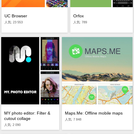
UC Browser
Orfox
人気: 23 553
人気: 789
Maps.Me: Offline mobile maps
MY photo editor: Filter &
cutout collage
人気: 7 848
人気: 2 090