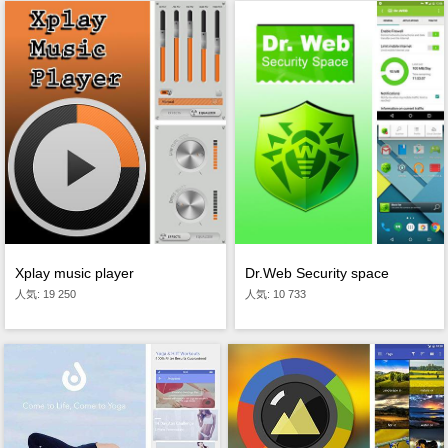
Dr.Web Security space
Xplay music player
人気: 10 733
人気: 19 250