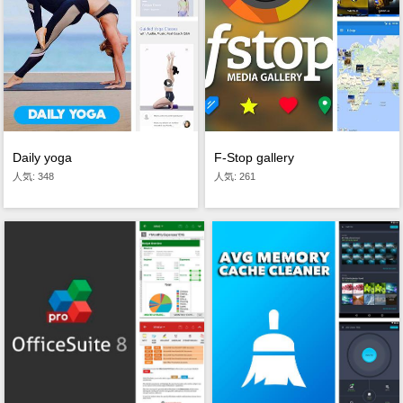
Daily yoga
F-Stop gallery
人気: 348
人気: 261