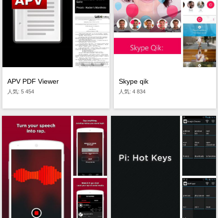
APV PDF Viewer
Skype qik
人気: 5 454
人気: 4 834