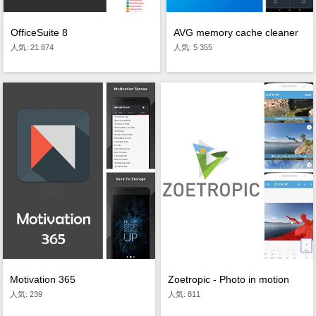
OfficeSuite 8
AVG memory cache cleaner
人気: 21 874
人気: 5 355
Motivation 365
Zoetropic - Photo in motion
人気: 239
人気: 811