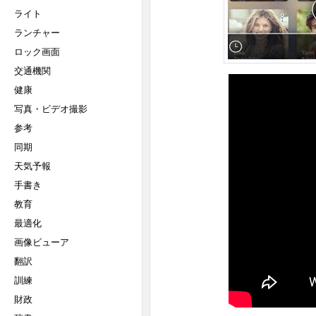
ライト
ランチャー
ロック画面
交通機関
健康
写真・ビデオ撮影
参考
同期
天気予報
手書き
教育
最適化
画像ビューア
翻訳
訓練
財政