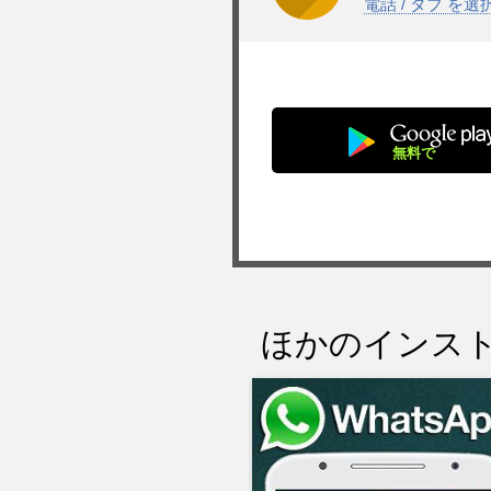
電話 / タブ を
無料で
ほかのインスト