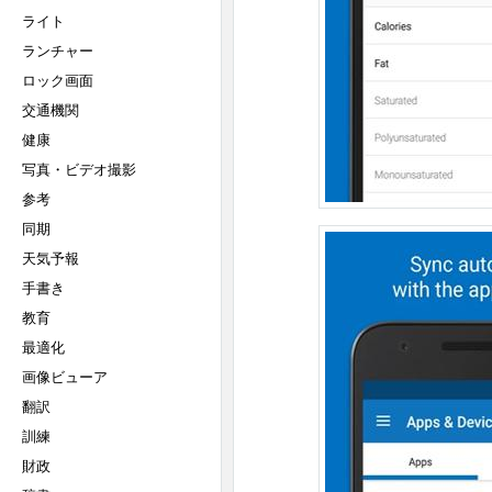
ライト
ランチャー
ロック画面
交通機関
健康
写真・ビデオ撮影
参考
同期
天気予報
手書き
教育
最適化
画像ビューア
翻訳
訓練
財政