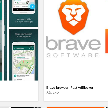
Brave browser: Fast AdBlocker
人気: 1 404