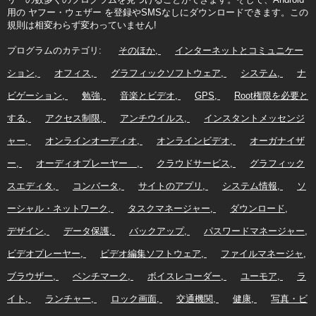
用の ヤフー・ウェザー を登録やSMSなしにダウンロードできます。この
規則は相変わらず変わっていません!
プログラムのカテゴリ:
そのほか
インターネットとコミュニケー
ション
オフィス
グラフィックソフトウェア
システム
ナ
ビゲーション
勉強
音楽とビデオ
GPS
Root権限を必要と
する
アクセス制限
アンチウイルス
インスタントメッセンジ
ャー
オンラインオーディオ
オンラインビデオ
オーガナイザ
ー
オーディオプレーヤー
クラウドサービス
グラフィック
スエディタ
コンバータ
サイトのアプリ
システム情報
ソ
ーシャル・ネットワーク
タスクマネージャー
ダウンロード
デザイン
データ保護
バックアップ
パスワードマネージャー
ビデオプレーヤー
ビデオ編集ソフトウェア
ファイルマネージャ
ブラウザー
ベンチマーク
ボイスレコーダー
ユーモア
ラ
イト
ランチャー
ロック画面
交通機関
健康
写真・ビ