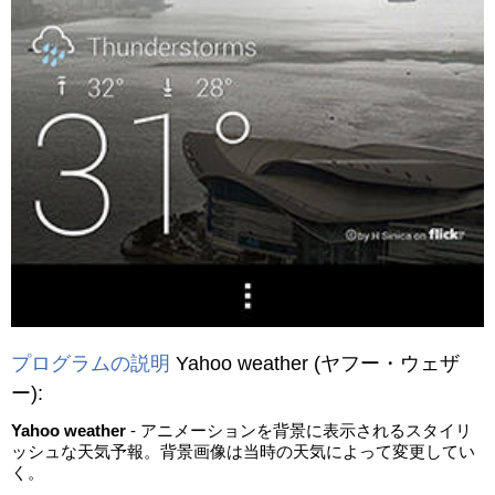
プログラムの説明
Yahoo weather
(ヤフー・ウェザ
ー)
:
Yahoo weather
- アニメーションを背景に表示されるスタイリ
ッシュな天気予報。背景画像は当時の天気によって変更してい
く。