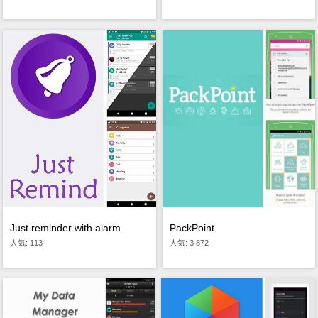
PackPoint
Just reminder with alarm
人気: 3 872
人気: 113