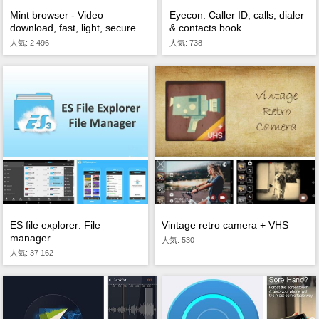
Mint browser - Video
Eyecon: Caller ID, calls, dialer
download, fast, light, secure
& contacts book
人気: 2 496
人気: 738
ES file explorer: File
Vintage retro camera + VHS
manager
人気: 530
人気: 37 162