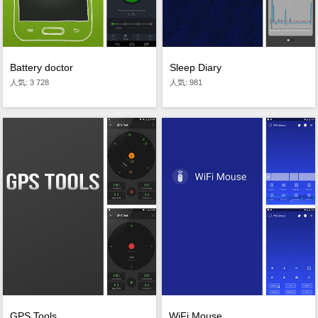
Battery doctor
Sleep Diary
人気: 3 728
人気: 981
GPS Tools
WiFi Mouse