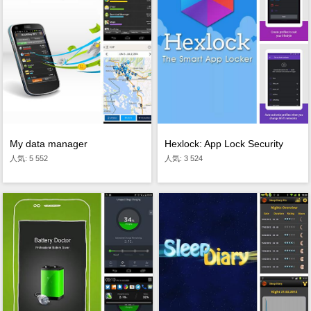
My data manager
Hexlock: App Lock Security
人気: 5 552
人気: 3 524