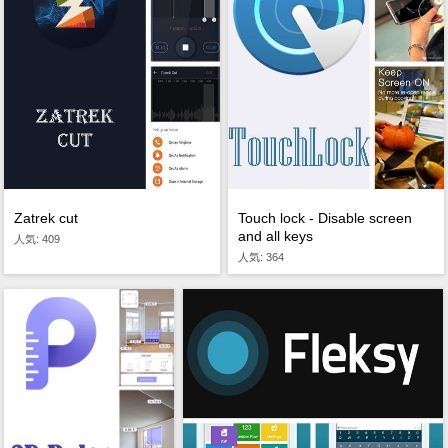
Zatrek cut
Touch lock - Disable screen
and all keys
人気: 409
人気: 364