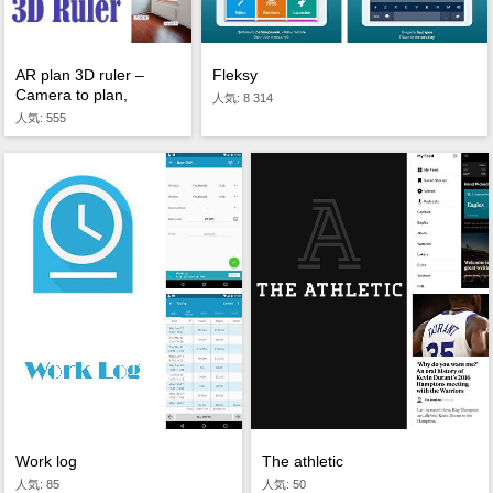
Fleksy
AR plan 3D ruler –
Camera to plan,
人気: 8 314
floorplanner
人気: 555
Work log
The athletic
人気: 85
人気: 50