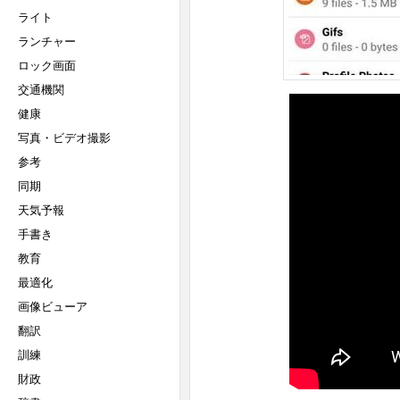
ライト
ランチャー
ロック画面
交通機関
健康
写真・ビデオ撮影
参考
同期
天気予報
手書き
教育
最適化
画像ビューア
翻訳
訓練
財政