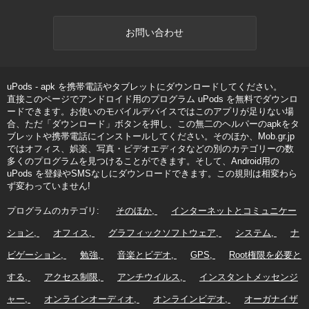
お問い合わせ
uPods - apk を携帯電話やタブレットにダウンロードしてください。
直接このページでアンドロイド用のプログラム uPods を無料でダウンロ
ードできます。お使いのモバイルデバイスではこのアプリが足りない場
合、ただ「ダウンロード」ボタンを押し、この無二のヘルパーのapkをタ
ブレットや携帯電話にインストールしてください。そのほか、Mob.gr.jp
ではオフィス、娯楽、写真・ビデオエディタなどの別のカテゴリーの数
多くのプログラムを見つけることができます。そして、Android用の
uPods を登録やSMSなしにダウンロードできます。この規則は相変わら
ず変わっていません!
プログラムのカテゴリ:
そのほか
インターネットとコミュニケー
ション
オフィス
グラフィックソフトウェア
システム
ナ
ビゲーション
勉強
音楽とビデオ
GPS
Root権限を必要と
する
アクセス制限
アンチウイルス
インスタントメッセンジ
ャー
オンラインオーディオ
オンラインビデオ
オーガナイザ