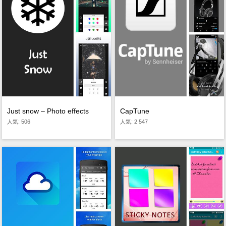
Just snow – Photo effects
CapTune
人気: 506
人気: 2 547