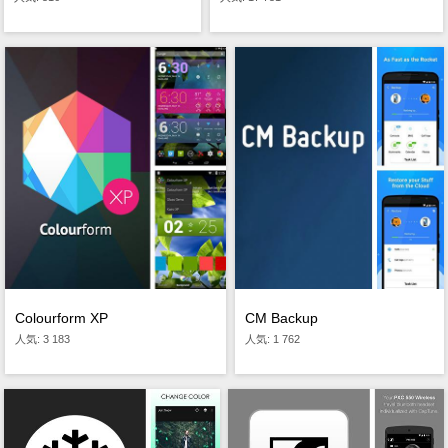
CM Backup
Colourform XP
人気: 1 762
人気: 3 183