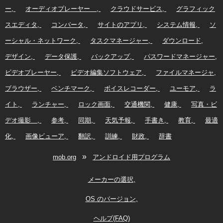
ー
オーディオプレーヤー
クラウドサービス
グラフィック
スエディタ
コンバータ
サイトのアプリ
システム情報
ソ
ーシャル・ネットワーク
タスクマネージャー
ダウンロード
デザイン
データ保護
バックアップ
パスワードマネージャー
ビデオプレーヤー
ビデオ編集ソフトウェア
ファイルマネージャ
ブラウザー
ベンチマーク
ボイスレコーダー
ユーモア
ラ
イト
ランチャー
ロック画面
交通機関
健康
写真・ビ
デオ撮影
参考
同期
天気予報
手書き
教育
最適
化
画像ビューア
翻訳
訓練
財政
辞書
»
mob.org
アンドロイド用プログラム
メーカーの選択
OS のバージョン
ヘルプ(FAQ)