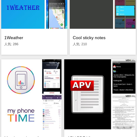
1Weather
Cool sticky notes
人気: 286
人気: 210