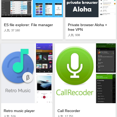
ES file explorer: File manager
Private browser Aloha +
free VPN
人気: 37 160
人気: 938
Retro music player
Call Recorder
人気: 516
人気: 17 751