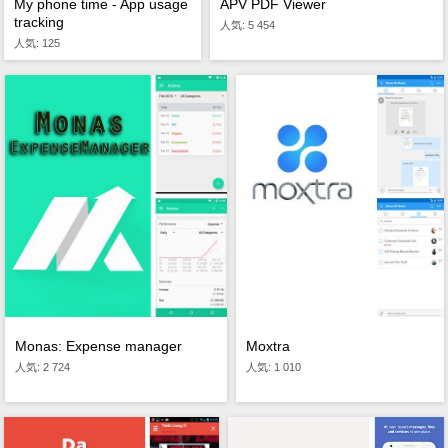
My phone time - App usage
APV PDF Viewer
tracking
人気: 5 454
人気: 125
Monas: Expense manager
Moxtra
人気: 2 724
人気: 1 010