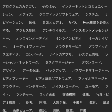
プログラムのカテゴリ:
そのほか
インターネットとコミュニケー
ション
オフィス
グラフィックソフトウェア
システム
ナ
ビゲーション
勉強
音楽とビデオ
GPS
Root権限を必要と
する
アクセス制限
アンチウイルス
インスタントメッセンジ
ャー
オンラインオーディオ
オンラインビデオ
オーガナイザ
ー
オーディオプレーヤー
クラウドサービス
グラフィック
スエディタ
コンバータ
サイトのアプリ
システム情報
ソ
ーシャル・ネットワーク
タスクマネージャー
ダウンロード
デザイン
データ保護
バックアップ
パスワードマネージャー
ビデオプレーヤー
ビデオ編集ソフトウェア
ファイルマネージャ
ブラウザー
ベンチマーク
ボイスレコーダー
ユーモア
ラ
イト
ランチャー
ロック画面
交通機関
健康
写真・ビ
デオ撮影
参考
同期
天気予報
手書き
教育
最適
化
画像ビューア
翻訳
訓練
財政
辞書