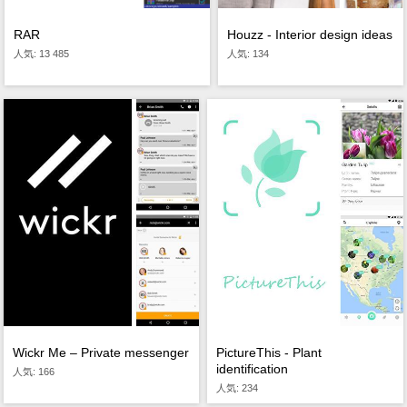
RAR
Houzz - Interior design ideas
人気: 13 485
人気: 134
PictureThis - Plant
Wickr Me – Private messenger
identification
人気: 166
人気: 234