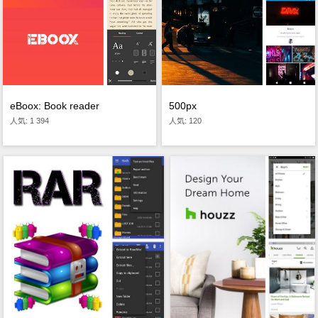
eBoox: Book reader
500px
人気: 1 394
人気: 120