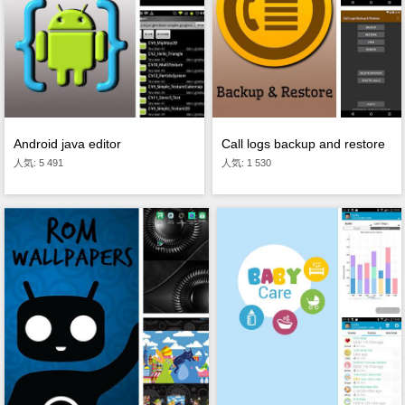
Call logs backup and restore
Android java editor
人気: 1 530
人気: 5 491