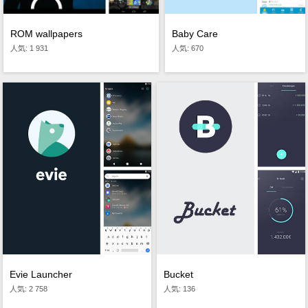
Baby Care
ROM wallpapers
人気: 670
人気: 1 931
Evie Launcher
Bucket
人気: 2 758
人気: 136