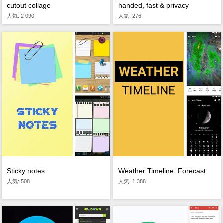
cutout collage
handed, fast & privacy
人気: 2 090
人気: 276
Sticky notes
Weather Timeline: Forecast
人気: 508
人気: 1 388