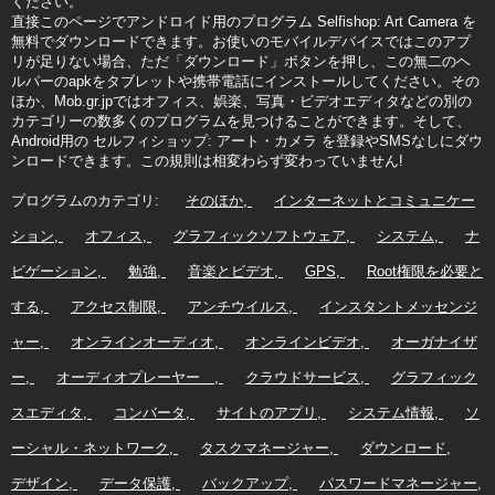
ください。
直接このページでアンドロイド用のプログラム Selfishop: Art Camera を
無料でダウンロードできます。お使いのモバイルデバイスではこのアプ
リが足りない場合、ただ「ダウンロード」ボタンを押し、この無二のヘ
ルパーのapkをタブレットや携帯電話にインストールしてください。その
ほか、Mob.gr.jpではオフィス、娯楽、写真・ビデオエディタなどの別の
カテゴリーの数多くのプログラムを見つけることができます。そして、
Android用の セルフィショップ: アート・カメラ を登録やSMSなしにダウ
ンロードできます。この規則は相変わらず変わっていません!
プログラムのカテゴリ:
そのほか
インターネットとコミュニケー
ション
オフィス
グラフィックソフトウェア
システム
ナ
ビゲーション
勉強
音楽とビデオ
GPS
Root権限を必要と
する
アクセス制限
アンチウイルス
インスタントメッセンジ
ャー
オンラインオーディオ
オンラインビデオ
オーガナイザ
ー
オーディオプレーヤー
クラウドサービス
グラフィック
スエディタ
コンバータ
サイトのアプリ
システム情報
ソ
ーシャル・ネットワーク
タスクマネージャー
ダウンロード
デザイン
データ保護
バックアップ
パスワードマネージャー