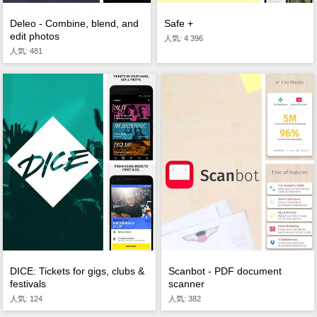
Deleo - Combine, blend, and
Safe +
edit photos
人気: 4 396
人気: 481
DICE: Tickets for gigs, clubs &
Scanbot - PDF document
festivals
scanner
人気: 124
人気: 382