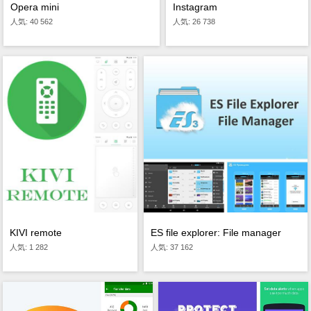
Opera mini
Instagram
人気: 40 562
人気: 26 738
ES file explorer: File manager
KIVI remote
人気: 37 162
人気: 1 282