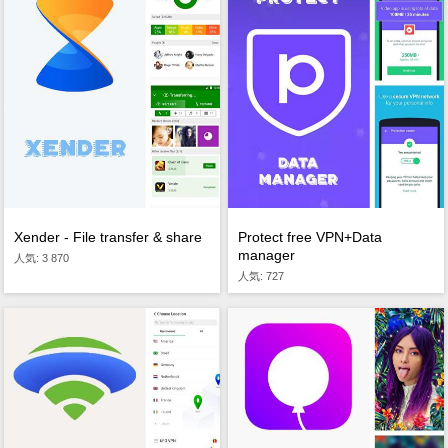
Xender - File transfer & share
Protect free VPN+Data
manager
人気: 3 870
人気: 727