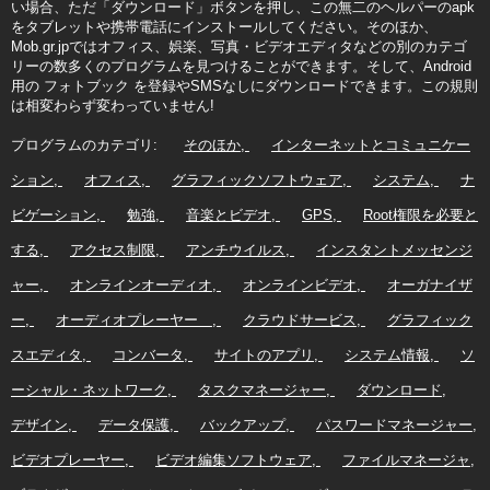
い場合、ただ「ダウンロード」ボタンを押し、この無二のヘルパーのapk
をタブレットや携帯電話にインストールしてください。そのほか、
Mob.gr.jpではオフィス、娯楽、写真・ビデオエディタなどの別のカテゴ
リーの数多くのプログラムを見つけることができます。そして、Android
用の フォトブック を登録やSMSなしにダウンロードできます。この規則
は相変わらず変わっていません!
プログラムのカテゴリ:
そのほか
インターネットとコミュニケー
ション
オフィス
グラフィックソフトウェア
システム
ナ
ビゲーション
勉強
音楽とビデオ
GPS
Root権限を必要と
する
アクセス制限
アンチウイルス
インスタントメッセンジ
ャー
オンラインオーディオ
オンラインビデオ
オーガナイザ
ー
オーディオプレーヤー
クラウドサービス
グラフィック
スエディタ
コンバータ
サイトのアプリ
システム情報
ソ
ーシャル・ネットワーク
タスクマネージャー
ダウンロード
デザイン
データ保護
バックアップ
パスワードマネージャー
ビデオプレーヤー
ビデオ編集ソフトウェア
ファイルマネージャ