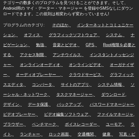
テゴリーの数多くのプログラムを見つけることができます。そして、
Android用の マイ・データー・マネージャー を登録やSMSなしにダウン
ロードできます。この規則は相変わらず変わっていません!
プログラムのカテゴリ:
そのほか
インターネットとコミュニケー
ション
オフィス
グラフィックソフトウェア
システム
ナ
ビゲーション
勉強
音楽とビデオ
GPS
Root権限を必要と
する
アクセス制限
アンチウイルス
インスタントメッセンジ
ャー
オンラインオーディオ
オンラインビデオ
オーガナイザ
ー
オーディオプレーヤー
クラウドサービス
グラフィック
スエディタ
コンバータ
サイトのアプリ
システム情報
ソ
ーシャル・ネットワーク
タスクマネージャー
ダウンロード
デザイン
データ保護
バックアップ
パスワードマネージャー
ビデオプレーヤー
ビデオ編集ソフトウェア
ファイルマネージャ
ブラウザー
ベンチマーク
ボイスレコーダー
ユーモア
ラ
イト
ランチャー
ロック画面
交通機関
健康
写真・ビ