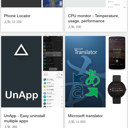
Phone Locator
CPU monitor - Temperature,
usage, performance
人気: 12 159
人気: 230
UnApp - Easy uninstall
Microsoft translator
multiple apps
人気: 11 003
人気: 355