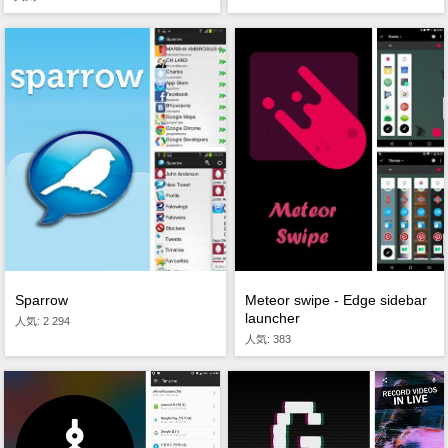
Meteor swipe - Edge sidebar
Sparrow
launcher
人気: 2 294
人気: 383