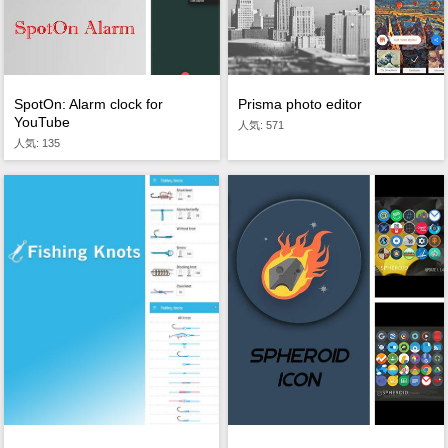
SpotOn: Alarm clock for
Prisma photo editor
YouTube
人気: 571
人気: 135