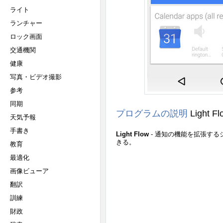
ライト
ランチャー
ロック画面
交通機関
健康
写真・ビデオ撮影
参考
同期
プログラムの説明
Light F
天気予報
手書き
Light Flow
- 通知の機能を拡張す
きる。
教育
最適化
画像ビューア
翻訳
訓練
財政