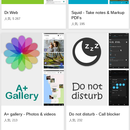
Dr.Web
Squid - Take notes & Markup
PDFs
人気: 5 267
人気: 195
A+ gallery - Photos & videos
Do not disturb - Call blocker
人気: 213
人気: 232