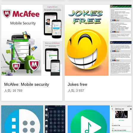
Jokes free
McAfee: Mobile security
人気: 3 937
人気: 16 769