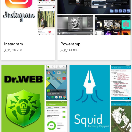
Instagram
Poweramp
人気: 26 738
人気: 41 899