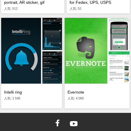
portrait, AR sticker, gif
for Fedex, UPS, USPS
人気: 512
人気: 52
Evernote
Intelli ring
人気: 4 089
人気: 1 548