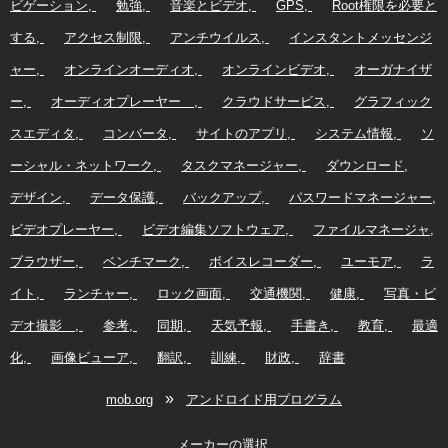
ビゲーション
勉強
音楽とビデオ
GPS
Root権限を必要と
する
アクセス制限
アンチウイルス
インスタントメッセンジ
ャー
オンラインオーディオ
オンラインビデオ
オーガナイザ
ー
オーディオプレーヤー
クラウドサービス
グラフィック
スエディタ
コンバータ
サイトのアプリ
システム情報
ソ
ーシャル・ネットワーク
タスクマネージャー
ダウンロード
デザイン
データ保護
バックアップ
パスワードマネージャー
ビデオプレーヤー
ビデオ編集ソフトウェア
ファイルマネージャ
ブラウザー
ベンチマーク
ボイスレコーダー
ユーモア
ラ
イト
ランチャー
ロック画面
交通機関
健康
写真・ビ
デオ撮影
参考
同期
天気予報
手書き
教育
最適
化
画像ビューア
翻訳
訓練
財政
辞書
»
mob.org
アンドロイド用プログラム
メーカーの選択