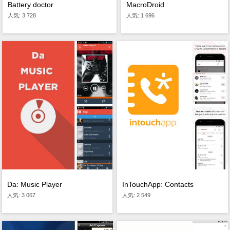
Battery doctor
MacroDroid
人気: 3 728
人気: 1 696
Da: Music Player
InTouchApp: Contacts
人気: 3 067
人気: 2 549