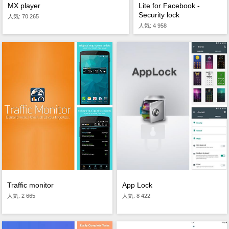
MX player
Lite for Facebook -
Security lock
人気: 70 265
人気: 4 958
Traffic monitor
App Lock
人気: 2 665
人気: 8 422