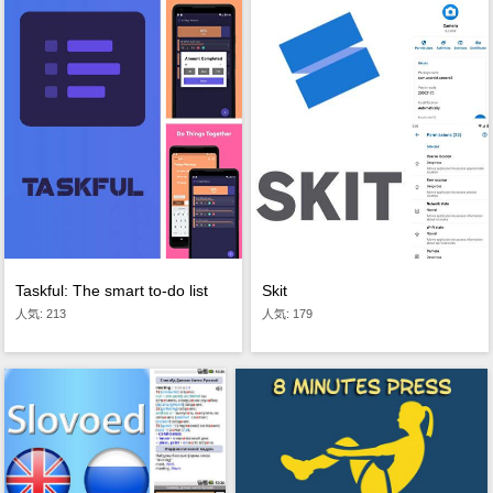
Taskful: The smart to-do list
Skit
人気: 213
人気: 179