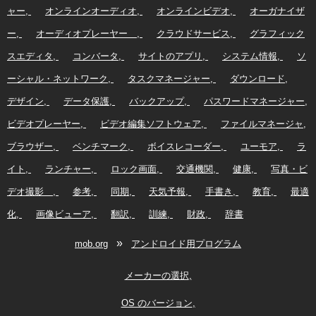
ャー
オンラインオーディオ
オンラインビデオ
オーガナイザ
ー
オーディオプレーヤー
クラウドサービス
グラフィック
スエディタ
コンバータ
サイトのアプリ
システム情報
ソ
ーシャル・ネットワーク
タスクマネージャー
ダウンロード
デザイン
データ保護
バックアップ
パスワードマネージャー
ビデオプレーヤー
ビデオ編集ソフトウェア
ファイルマネージャ
ブラウザー
ベンチマーク
ボイスレコーダー
ユーモア
ラ
イト
ランチャー
ロック画面
交通機関
健康
写真・ビ
デオ撮影
参考
同期
天気予報
手書き
教育
最適
化
画像ビューア
翻訳
訓練
財政
辞書
»
mob.org
アンドロイド用プログラム
メーカーの選択
OS のバージョン