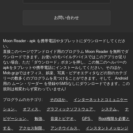
お問い合わせ
Moon Reader - apk を携帯電話やタブレットにダウンロードしてくださ
い。
直接このページでアンドロイド用のプログラム Moon Reader を無料でダ
ウンロードできます。お使いのモバイルデバイスではこのアプリが足り
ない場合、ただ「ダウンロード」ボタンを押し、この無二のヘルパーの
apkをタブレットや携帯電話にインストールしてください。そのほか、
Mob.gr.jpではオフィス、娯楽、写真・ビデオエディタなどの別のカテゴ
リーの数多くのプログラムを見つけることができます。そして、Android
用の ムーン・リーダー を登録やSMSなしにダウンロードできます。この
規則は相変わらず変わっていません!
プログラムのカテゴリ:
そのほか
インターネットとコミュニケー
ション
オフィス
グラフィックソフトウェア
システム
ナ
ビゲーション
勉強
音楽とビデオ
GPS
Root権限を必要と
する
アクセス制限
アンチウイルス
インスタントメッセンジ