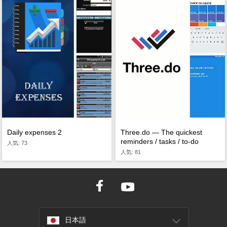
Daily expenses 2
Three.do — The quickest
reminders / tasks / to-do
人気: 73
人気: 81
日本語