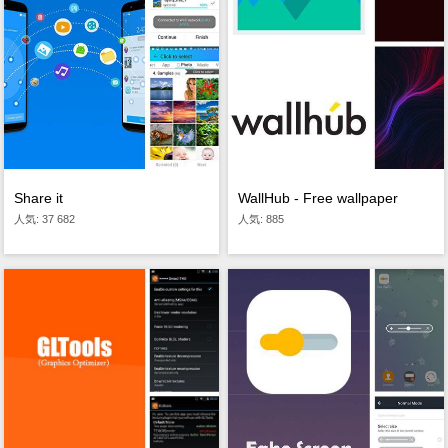
WallHub - Free wallpaper
Share it
人気: 885
人気: 37 682