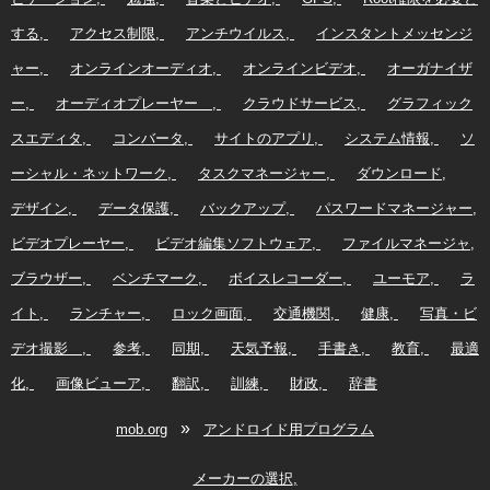
する
アクセス制限
アンチウイルス
インスタントメッセンジ
ャー
オンラインオーディオ
オンラインビデオ
オーガナイザ
ー
オーディオプレーヤー
クラウドサービス
グラフィック
スエディタ
コンバータ
サイトのアプリ
システム情報
ソ
ーシャル・ネットワーク
タスクマネージャー
ダウンロード
デザイン
データ保護
バックアップ
パスワードマネージャー
ビデオプレーヤー
ビデオ編集ソフトウェア
ファイルマネージャ
ブラウザー
ベンチマーク
ボイスレコーダー
ユーモア
ラ
イト
ランチャー
ロック画面
交通機関
健康
写真・ビ
デオ撮影
参考
同期
天気予報
手書き
教育
最適
化
画像ビューア
翻訳
訓練
財政
辞書
»
mob.org
アンドロイド用プログラム
メーカーの選択