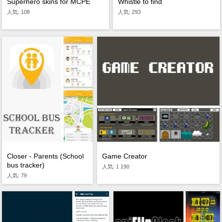
Superhero skins for MCPE
Whistle to find
人気: 108
人気: 293
Game Creator
Closer - Parents (School
bus tracker)
人気: 1 190
人気: 79