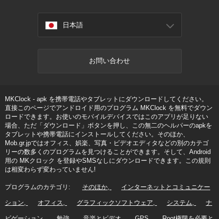
日本語
お問い合わせ
MKClock - apk を携帯電話やタブレットにダウンロードしてください。
直接このページでアンドロイド用のプログラム MKClock を無料でダウン
ロードできます。お使いのモバイルデバイスではこのアプリが足りない
場合、ただ「ダウンロード」ボタンを押し、この無二のヘルパーのapkを
タブレットや携帯電話にインストールしてください。そのほか、
Mob.gr.jpではオフィス、娯楽、写真・ビデオエディタなどの別のカテゴ
リーの数多くのプログラムを見つけることができます。そして、Android
用の MKクロック を登録やSMSなしにダウンロードできます。この規則
は相変わらず変わっていません!
プログラムのカテゴリ:
そのほか
インターネットとコミュニケー
ション
オフィス
グラフィックソフトウェア
システム
ナ
ビゲーション
勉強
音楽とビデオ
GPS
Root権限を必要と