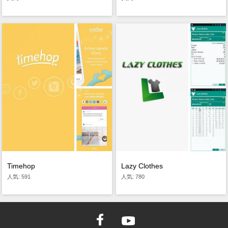
Timehop
Lazy Clothes
人気: 591
人気: 780