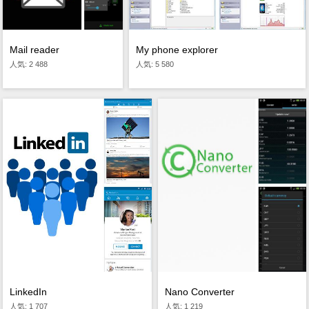
My phone explorer
Mail reader
人気: 5 580
人気: 2 488
Nano Converter
LinkedIn
人気: 1 219
人気: 1 707