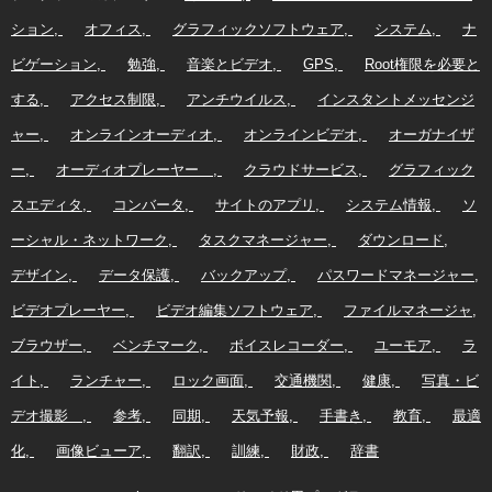
ション
オフィス
グラフィックソフトウェア
システム
ナ
ビゲーション
勉強
音楽とビデオ
GPS
Root権限を必要と
する
アクセス制限
アンチウイルス
インスタントメッセンジ
ャー
オンラインオーディオ
オンラインビデオ
オーガナイザ
ー
オーディオプレーヤー
クラウドサービス
グラフィック
スエディタ
コンバータ
サイトのアプリ
システム情報
ソ
ーシャル・ネットワーク
タスクマネージャー
ダウンロード
デザイン
データ保護
バックアップ
パスワードマネージャー
ビデオプレーヤー
ビデオ編集ソフトウェア
ファイルマネージャ
ブラウザー
ベンチマーク
ボイスレコーダー
ユーモア
ラ
イト
ランチャー
ロック画面
交通機関
健康
写真・ビ
デオ撮影
参考
同期
天気予報
手書き
教育
最適
化
画像ビューア
翻訳
訓練
財政
辞書