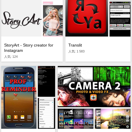
StoryArt - Story creator for
Translit
Instagram
人気: 1 583
人気: 124