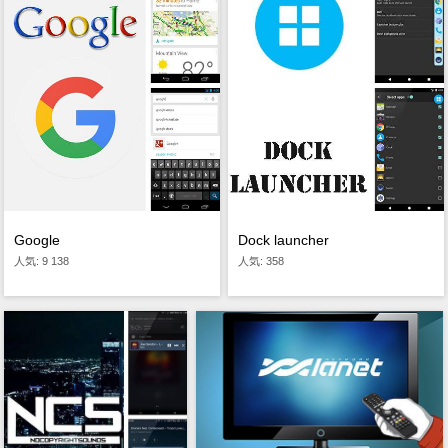
Google
Dock launcher
人気: 9 138
人気: 358