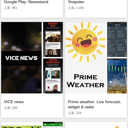
Google Play: Newsstand
Snapster
人気: 961
人気: 1 165
VICE news
Prime weather: Live forecast,
widget & radar
人気: 189
人気: 219