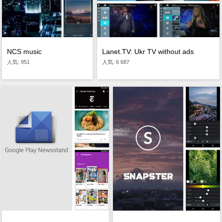
Lanet.TV: Ukr TV without ads
NCS music
人気: 6 687
人気: 951