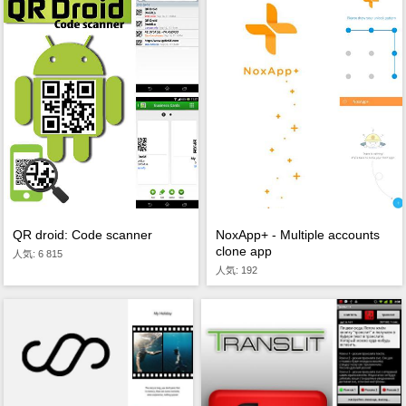
NoxApp+ - Multiple accounts
QR droid: Code scanner
clone app
人気: 6 815
人気: 192