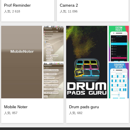
Camera 2
Prof Reminder
人気: 11 096
人気: 2 618
Mobile Noter
Drum pads guru
人気: 857
人気: 682