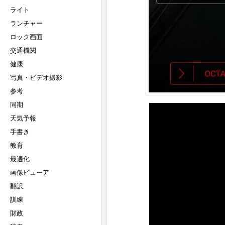
ライト
ランチャー
ロック画面
交通機関
健康
写真・ビデオ撮影
参考
同期
天気予報
手書き
教育
最適化
画像ビューア
翻訳
訓練
財政