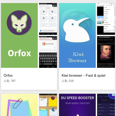
Orfox
Kiwi browser - Fast & quiet
人気: 787
人気: 518