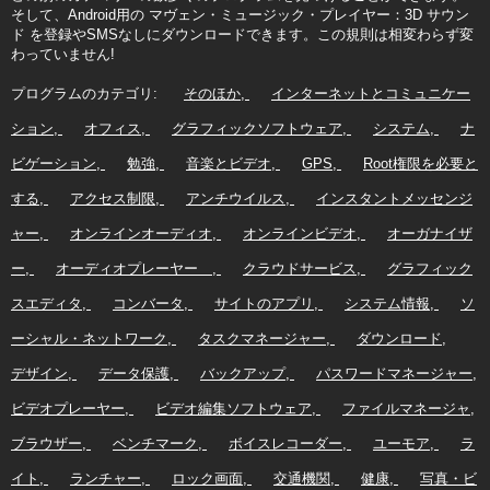
そして、Android用の マヴェン・ミュージック・プレイヤー：3D サウン
ド を登録やSMSなしにダウンロードできます。この規則は相変わらず変
わっていません!
プログラムのカテゴリ:
そのほか
インターネットとコミュニケー
ション
オフィス
グラフィックソフトウェア
システム
ナ
ビゲーション
勉強
音楽とビデオ
GPS
Root権限を必要と
する
アクセス制限
アンチウイルス
インスタントメッセンジ
ャー
オンラインオーディオ
オンラインビデオ
オーガナイザ
ー
オーディオプレーヤー
クラウドサービス
グラフィック
スエディタ
コンバータ
サイトのアプリ
システム情報
ソ
ーシャル・ネットワーク
タスクマネージャー
ダウンロード
デザイン
データ保護
バックアップ
パスワードマネージャー
ビデオプレーヤー
ビデオ編集ソフトウェア
ファイルマネージャ
ブラウザー
ベンチマーク
ボイスレコーダー
ユーモア
ラ
イト
ランチャー
ロック画面
交通機関
健康
写真・ビ