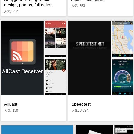
design, photos, full editor
人気: 353
人気: 252
Speedtest
AllCast
人気: 3 697
人気: 130