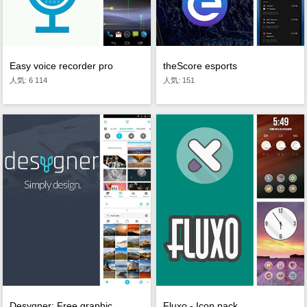
Easy voice recorder pro
theScore esports
人気: 6 114
人気: 151
Desygner: Free graphic
Fluxo - Icon pack