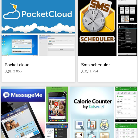
Pocket cloud
Sms scheduler
人気: 2 055
人気: 1 754