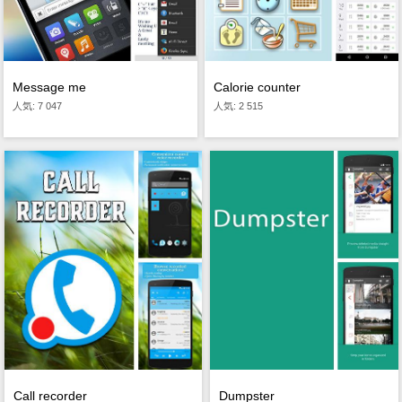
Message me
Calorie counter
人気: 7 047
人気: 2 515
Dumpster
Call recorder