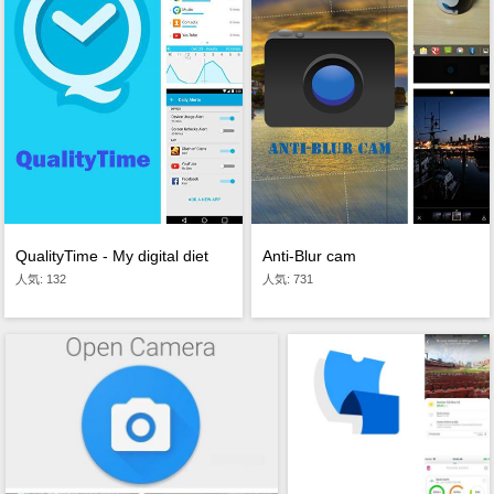
QualityTime - My digital diet
Anti-Blur cam
人気: 132
人気: 731