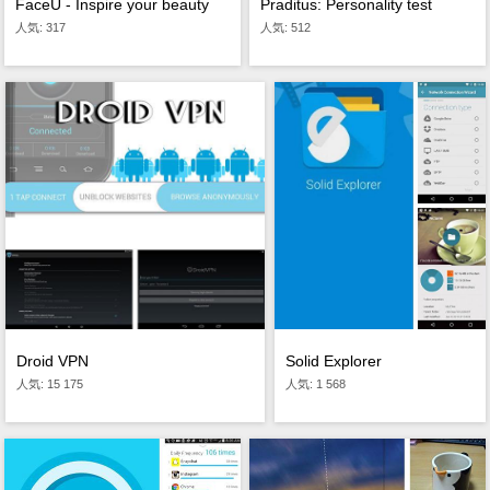
FaceU - Inspire your beauty
Praditus: Personality test
人気: 317
人気: 512
Droid VPN
Solid Explorer
人気: 15 175
人気: 1 568