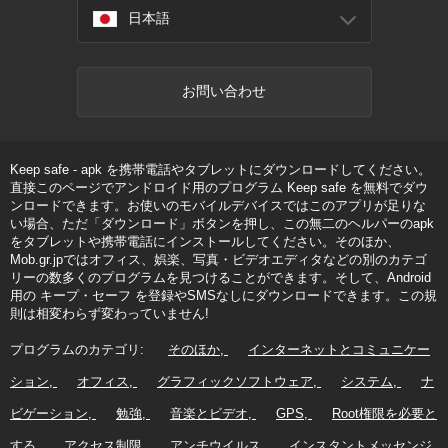
日本語
お問い合わせ
Keep safe - apk を携帯電話やタブレットにダウンロードしてください。
直接このページでアンドロイド用のプログラム Keep safe を無料でダウ
ンロードできます。お使いのモバイルデバイスではこのアプリが足りな
い場合、ただ「ダウンロード」ボタンを押し、この無二のヘルパーのapk
をタブレットや携帯電話にインストールしてください。そのほか、
Mob.gr.jpではオフィス、娯楽、写真・ビデオエディタなどの別のカテゴ
リーの数多くのプログラムを見つけることができます。そして、Android
用の キープ・セーフ を登録やSMSなしにダウンロードできます。この規
則は相変わらず変わっていません!
プログラムのカテゴリ:
そのほか
インターネットとコミュニケー
ション
オフィス
グラフィックソフトウェア
システム
ナ
ビゲーション
勉強
音楽とビデオ
GPS
Root権限を必要と
する
アクセス制限
アンチウイルス
インスタントメッセンジ