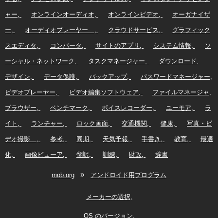
ャー
オンラインオーディオ
オンラインビデオ
オーガナイザ
ー
オーディオプレーヤー
クラウドサービス
グラフィック
スエディタ
コンバータ
サイトのアプリ
システム情報
ソ
ーシャル・ネットワーク
タスクマネージャー
ダウンロード
デザイン
データ保護
バックアップ
パスワードマネージャー
ビデオプレーヤー
ビデオ編集ソフトウェア
ファイルマネージャ
ブラウザー
ベンチマーク
ボイスレコーダー
ユーモア
ラ
イト
ランチャー
ロック画面
交通機関
健康
写真・ビ
デオ撮影
参考
同期
天気予報
手書き
教育
最適
化
画像ビューア
翻訳
訓練
財政
辞書
»
mob.org
アンドロイド用プログラム
メーカーの選択
OS のバージョン