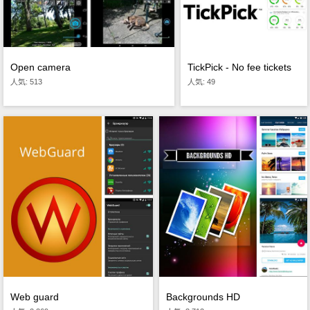
Open camera
TickPick - No fee tickets
人気: 513
人気: 49
Web guard
Backgrounds HD