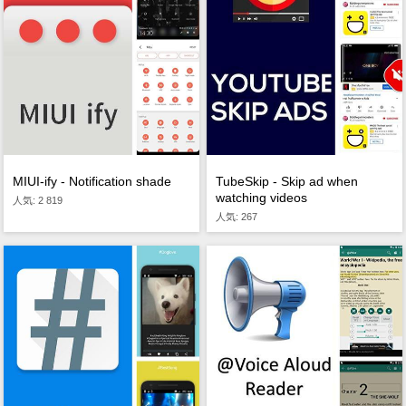
MIUI-ify - Notification shade
TubeSkip - Skip ad when
watching videos
人気: 2 819
人気: 267