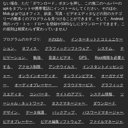
ない場合、ただ「ダウンロード」ボタンを押し、この無二のヘルパーの
apkをタブレットや携帯電話にインストールしてください。そのほか、
Mob.gr.jpではオフィス、娯楽、写真・ビデオエディタなどの別のカテゴ
リーの数多くのプログラムを見つけることができます。そして、Android
用の ハウ・トゥ・ドロー を登録やSMSなしにダウンロードできます。こ
の規則は相変わらず変わっていません!
プログラムのカテゴリ:
そのほか
インターネットとコミュニケー
ション
オフィス
グラフィックソフトウェア
システム
ナ
ビゲーション
勉強
音楽とビデオ
GPS
Root権限を必要と
する
アクセス制限
アンチウイルス
インスタントメッセンジ
ャー
オンラインオーディオ
オンラインビデオ
オーガナイザ
ー
オーディオプレーヤー
クラウドサービス
グラフィック
スエディタ
コンバータ
サイトのアプリ
システム情報
ソ
ーシャル・ネットワーク
タスクマネージャー
ダウンロード
デザイン
データ保護
バックアップ
パスワードマネージャー
ビデオプレーヤー
ビデオ編集ソフトウェア
ファイルマネージャ