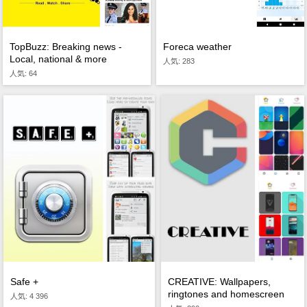
TopBuzz: Breaking news -
Foreca weather
Local, national & more
人気: 283
人気: 64
CREATIVE: Wallpapers,
Safe +
ringtones and homescreen
人気: 4 396