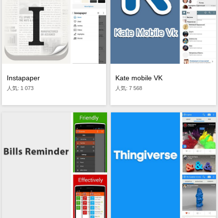
Kate mobile VK
Instapaper
人気: 7 568
人気: 1 073