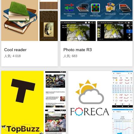
Cool reader
Photo mate R3
人気: 4 018
人気: 683