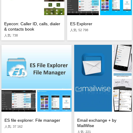
Eyecon: Caller ID, calls, dialer
ES Explorer
& contacts book
人気: 52 798
人気: 738
ES file explorer: File manager
Email exchange + by
MailWise
人気: 37 162
人気: 221