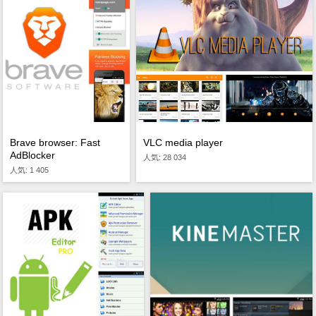
VLC media player
Brave browser: Fast
AdBlocker
人気: 28 034
人気: 1 405