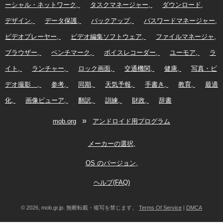
ーシャル・ネットワーク
タスクマネージャー
ダウンロード
デザイン
データ保護
バックアップ
パスワードマネージャー
ビデオプレーヤー
ビデオ編集ソフトウェア
ファイルマネージャ
ブラウザー
ベンチマーク
ボイスレコーダー
ユーモア
ラ
イト
ランチャー
ロック画面
交通機関
健康
写真・ビ
デオ撮影
参考
同期
天気予報
手書き
教育
最適
化
画像ビューア
翻訳
訓練
財政
辞書
»
mob.org
アンドロイド用プログラム
メーカーの選択
OS のバージョン
ヘルプ(FAQ)
© 2026, mob.gr.jp. 無断転載・複写を禁じます。
Terms Of Service
|
DMCA