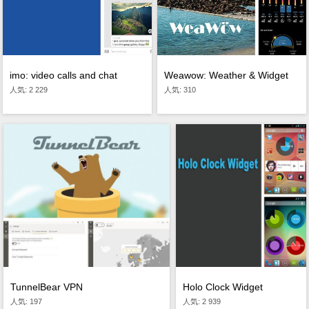
imo: video calls and chat
Weawow: Weather & Widget
人気: 2 229
人気: 310
TunnelBear VPN
Holo Clock Widget
人気: 197
人気: 2 939