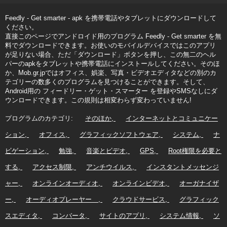
Feedly - Get smarter - apk を携帯電話やタブレットにダウンロードして
ください。
直接このページでアンドロイド用のプログラム Feedly - Get smarter を無
料でダウンロードできます。お使いのモバイルデバイスではこのアプリ
が足りない場合、ただ「ダウンロード」ボタンを押し、この無二のヘル
パーのapkをタブレットや携帯電話にインストールしてください。そのほ
か、Mob.gr.jpではオフィス、娯楽、写真・ビデオエディタなどの別のカ
テゴリーの数多くのプログラムを見つけることができます。そして、
Android用の フィードリー・ゲット・スマーター を登録やSMSなしにダ
ウンロードできます。この規則は相変わらず変わっていません!
プログラムのカテゴリ:
そのほか
インターネットとコミュニケー
ション
オフィス
グラフィックソフトウェア
システム
ナ
ビゲーション
勉強
音楽とビデオ
GPS
Root権限を必要と
する
アクセス制限
アンチウイルス
インスタントメッセンジ
ャー
オンラインオーディオ
オンラインビデオ
オーガナイザ
ー
オーディオプレーヤー
クラウドサービス
グラフィック
スエディタ
コンバータ
サイトのアプリ
システム情報
ソ