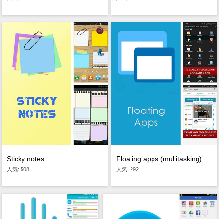
Sticky notes
Floating apps (multitasking)
人気: 508
人気: 292