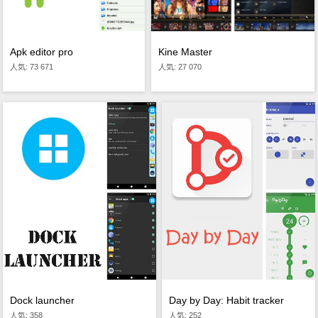
Apk editor pro
Kine Master
人気: 73 671
人気: 27 070
Dock launcher
Day by Day: Habit tracker
人気: 358
人気: 252