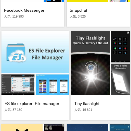
Facebook Messenger
Snapchat
人気: 119 993
人気: 3 525
ES file explorer: File manager
Tiny flashlight
人気: 37 160
人気: 16 691