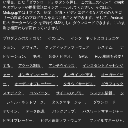
い場合、ただ「ダウンロード」ボタンを押し、この無二のヘルパーのapk
をタブレットや携帯電話にインストールしてください。そのほか、
Mob.gr.jpではオフィス、娯楽、写真・ビデオエディタなどの別のカテゴ
リーの数多くのプログラムを見つけることができます。そして、Android
用の データーシンク を登録やSMSなしにダウンロードできます。この規
則は相変わらず変わっていません!
プログラムのカテゴリ:
そのほか
インターネットとコミュニケー
ション
オフィス
グラフィックソフトウェア
システム
ナ
ビゲーション
勉強
音楽とビデオ
GPS
Root権限を必要と
する
アクセス制限
アンチウイルス
インスタントメッセンジ
ャー
オンラインオーディオ
オンラインビデオ
オーガナイザ
ー
オーディオプレーヤー
クラウドサービス
グラフィック
スエディタ
コンバータ
サイトのアプリ
システム情報
ソ
ーシャル・ネットワーク
タスクマネージャー
ダウンロード
デザイン
データ保護
バックアップ
パスワードマネージャー
ビデオプレーヤー
ビデオ編集ソフトウェア
ファイルマネージャ