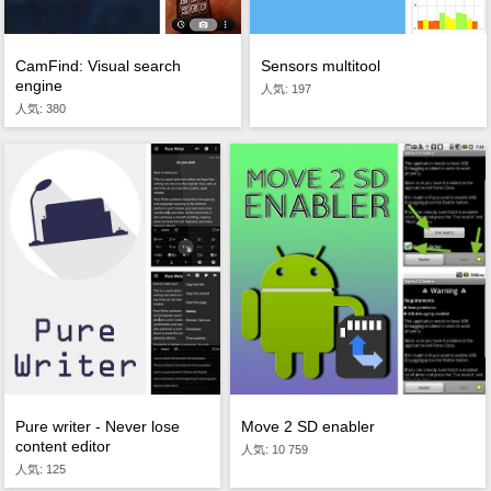
CamFind: Visual search
Sensors multitool
engine
人気: 197
人気: 380
Pure writer - Never lose
Move 2 SD enabler
content editor
人気: 10 759
人気: 125