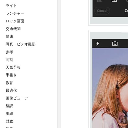
ライト
ランチャー
ロック画面
交通機関
健康
写真・ビデオ撮影
参考
同期
天気予報
手書き
教育
最適化
画像ビューア
翻訳
訓練
財政