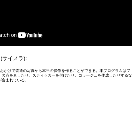
動画を読み込み中...
a
(サイメラ)
:
のおかげで普通の写真から本当の傑作を作ることができる。本プログラムはフ
、欠点を直したり、スティッカーを付けたり。コラージュを作成したりするな
が含まれている。