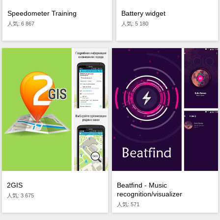
Speedometer Training
Battery widget
人気: 6 867
人気: 5 180
2GIS
Beatfind - Music
recognition/visualizer
人気: 3 675
人気: 571