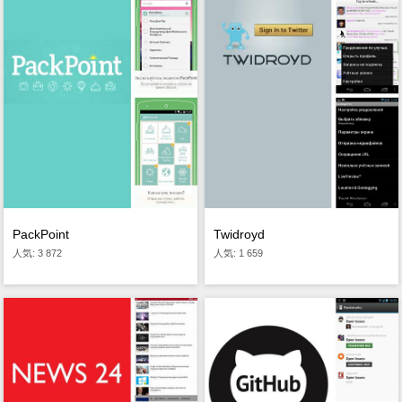
PackPoint
Twidroyd
人気: 3 872
人気: 1 659