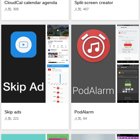
CloudCal calendar agenda
Split-screen creator
人気: 305
人気: 407
Skip ads
PodAlarm
人気: 221
人気: 64