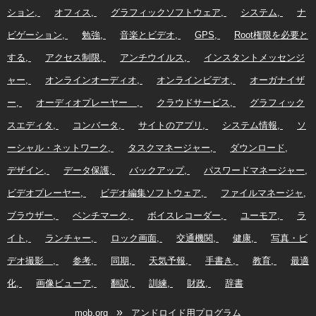
ション
オフィス
グラフィックソフトウェア
システム
ナ
ビゲーション
勉強
音楽とビデオ
GPS
Root権限を必要と
する
アクセス制限
アンチウイルス
インスタントメッセンジ
ャー
オンラインオーディオ
オンラインビデオ
オーガナイザ
ー
オーディオプレーヤー
クラウドサービス
グラフィック
スエディタ
コンバータ
サイトのアプリ
システム情報
ソ
ーシャル・ネットワーク
タスクマネージャー
ダウンロード
デザイン
データ保護
バックアップ
パスワードマネージャー
ビデオプレーヤー
ビデオ編集ソフトウェア
ファイルマネージャ
ブラウザー
ベンチマーク
ボイスレコーダー
ユーモア
ラ
イト
ランチャー
ロック画面
交通機関
健康
写真・ビ
デオ撮影
参考
同期
天気予報
手書き
教育
最適
化
画像ビューア
翻訳
訓練
財政
辞書
»
mob.org
アンドロイド用プログラム