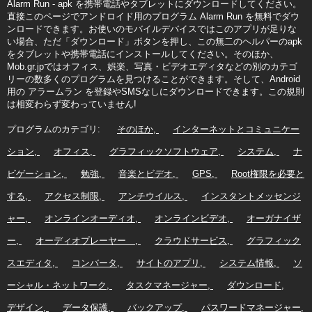
Alarm Run - apk を携帯電話やタブレットにダウンロードしてください。
直接このページでアンドロイド用のプログラム Alarm Run を無料でダウ
ンロードできます。お使いのモバイルデバイスではこのアプリが足りな
い場合、ただ「ダウンロード」ボタンを押し、この無二のヘルパーのapk
をタブレットや携帯電話にインストールしてください。そのほか、
Mob.gr.jpではオフィス、娯楽、写真・ビデオエディタなどの別のカテゴ
リーの数多くのプログラムを見つけることができます。そして、Android
用の アラームラン を登録やSMSなしにダウンロードできます。この規則
は相変わらず変わっていません!
プログラムのカテゴリ:
そのほか
インターネットとコミュニケー
ション
オフィス
グラフィックソフトウェア
システム
ナ
ビゲーション
勉強
音楽とビデオ
GPS
Root権限を必要と
する
アクセス制限
アンチウイルス
インスタントメッセンジ
ャー
オンラインオーディオ
オンラインビデオ
オーガナイザ
ー
オーディオプレーヤー
クラウドサービス
グラフィック
スエディタ
コンバータ
サイトのアプリ
システム情報
ソ
ーシャル・ネットワーク
タスクマネージャー
ダウンロード
デザイン
データ保護
バックアップ
パスワードマネージャー