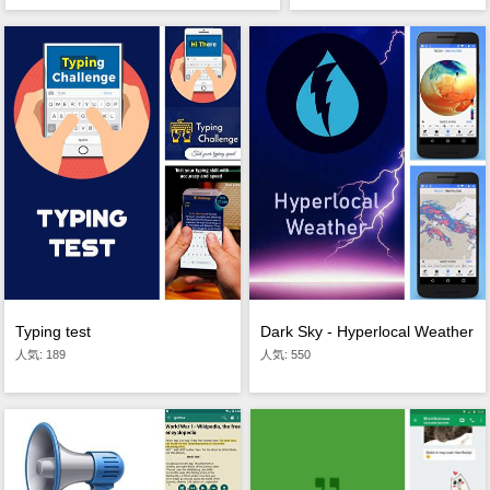
Typing test
Dark Sky - Hyperlocal Weather
人気: 189
人気: 550