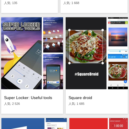
人気: 135
人気: 1 668
Square droid
Super Locker: Useful tools
人気: 1 685
人気: 2 526