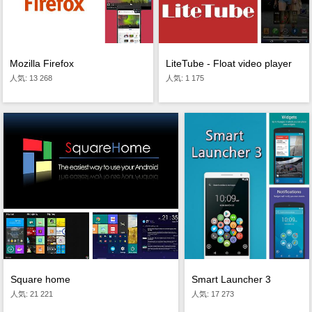
Mozilla Firefox
LiteTube - Float video player
人気: 13 268
人気: 1 175
Smart Launcher 3
Square home
人気: 17 273
人気: 21 221