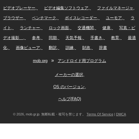
ビデオプレーヤー
ビデオ編集ソフトウェア
ファイルマネージャ
ブラウザー
ベンチマーク
ボイスレコーダー
ユーモア
ラ
イト
ランチャー
ロック画面
交通機関
健康
写真・ビ
デオ撮影
参考
同期
天気予報
手書き
教育
最適
化
画像ビューア
翻訳
訓練
財政
辞書
»
mob.org
アンドロイド用プログラム
メーカーの選択
OS のバージョン
ヘルプ(FAQ)
© 2026, mob.gr.jp. 無断転載・複写を禁じます。
Terms Of Service
|
DMCA