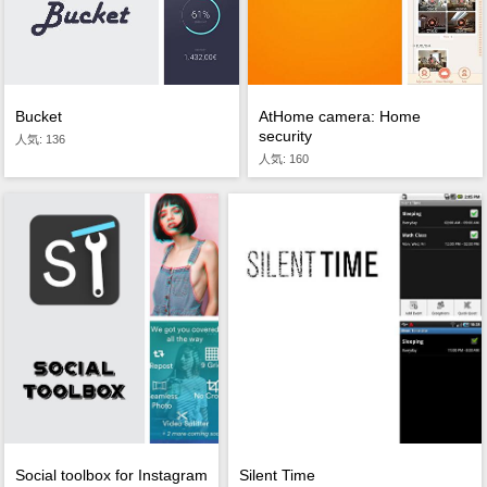
Bucket
AtHome camera: Home
security
人気: 136
人気: 160
Social toolbox for Instagram
Silent Time