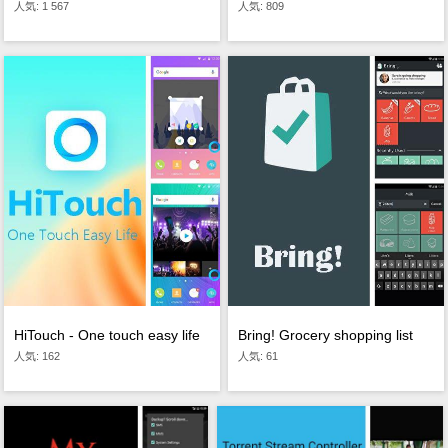
人気: 1 567
人気: 809
HiTouch - One touch easy life
Bring! Grocery shopping list
人気: 162
人気: 61