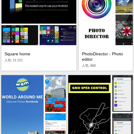
Square home
PhotoDirector - Photo
editor
人気: 21 221
人気: 868