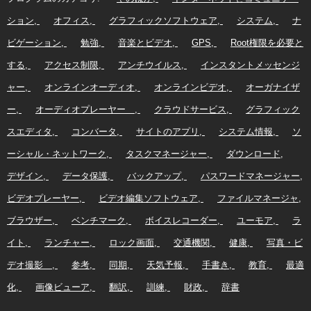
ション
オフィス
グラフィックソフトウェア
システム
ナ
ビゲーション
勉強
音楽とビデオ
GPS
Root権限を必要と
する
アクセス制限
アンチウイルス
インスタントメッセンジ
ャー
オンラインオーディオ
オンラインビデオ
オーガナイザ
ー
オーディオプレーヤー
クラウドサービス
グラフィック
スエディタ
コンバータ
サイトのアプリ
システム情報
ソ
ーシャル・ネットワーク
タスクマネージャー
ダウンロード
デザイン
データ保護
バックアップ
パスワードマネージャー
ビデオプレーヤー
ビデオ編集ソフトウェア
ファイルマネージャ
ブラウザー
ベンチマーク
ボイスレコーダー
ユーモア
ラ
イト
ランチャー
ロック画面
交通機関
健康
写真・ビ
デオ撮影
参考
同期
天気予報
手書き
教育
最適
化
画像ビューア
翻訳
訓練
財政
辞書