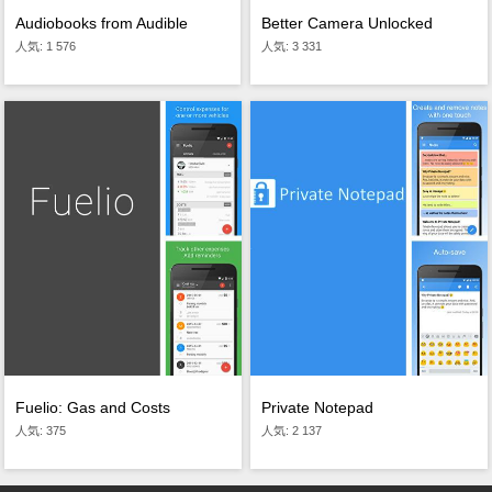
Audiobooks from Audible
Better Camera Unlocked
人気: 1 576
人気: 3 331
Fuelio: Gas and Costs
Private Notepad
人気: 375
人気: 2 137