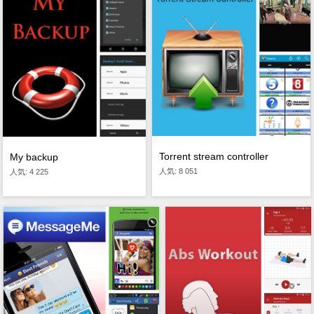
Torrent stream controller
My backup
人気: 8 051
人気: 4 225