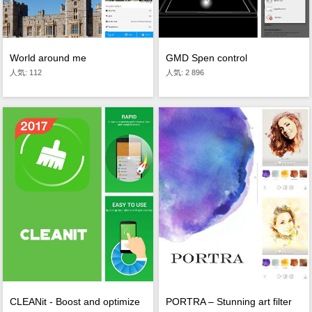
World around me
GMD Spen control
人気: 112
人気: 2 896
CLEANit - Boost and optimize
PORTRA – Stunning art filter