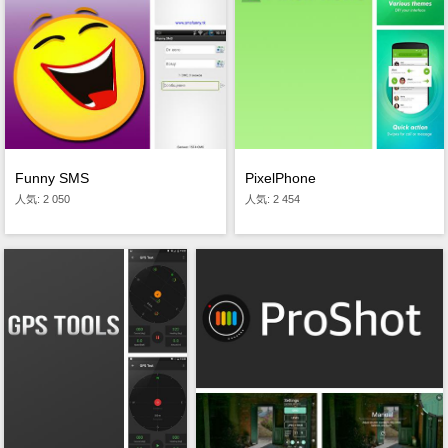
Funny SMS
PixelPhone
人気: 2 050
人気: 2 454