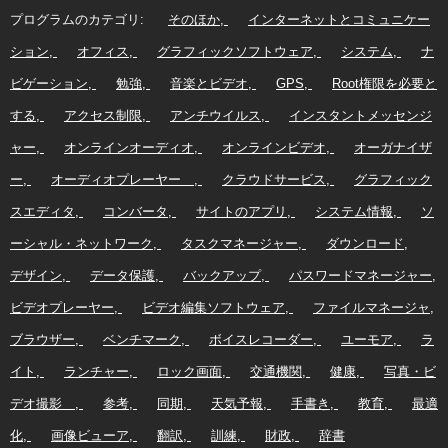
プログラムのカテゴリ:
そのほか
インターネットとコミュニケー
ション
オフィス
グラフィックソフトウェア
システム
ナ
ビゲーション
勉強
音楽とビデオ
GPS
Root権限を必要と
する
アクセス制限
アンチウイルス
インスタントメッセンジ
ャー
オンラインオーディオ
オンラインビデオ
オーガナイザ
ー
オーディオプレーヤー
クラウドサービス
グラフィック
スエディタ
コンバータ
サイトのアプリ
システム情報
ソ
ーシャル・ネットワーク
タスクマネージャー
ダウンロード
デザイン
データ保護
バックアップ
パスワードマネージャー
ビデオプレーヤー
ビデオ編集ソフトウェア
ファイルマネージャ
ブラウザー
ベンチマーク
ボイスレコーダー
ユーモア
ラ
イト
ランチャー
ロック画面
交通機関
健康
写真・ビ
デオ撮影
参考
同期
天気予報
手書き
教育
最適
化
画像ビューア
翻訳
訓練
財政
辞書