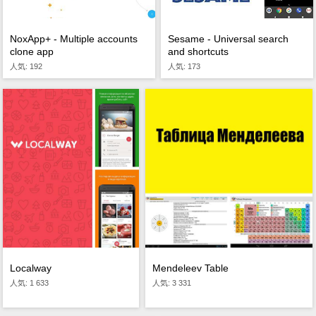
NoxApp+ - Multiple accounts
Sesame - Universal search
clone app
and shortcuts
人気: 192
人気: 173
Localway
Mendeleev Table
人気: 1 633
人気: 3 331