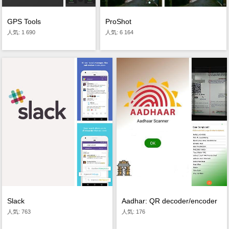
ProShot
GPS Tools
人気: 6 164
人気: 1 690
Slack
Aadhar: QR decoder/encoder
人気: 763
人気: 176