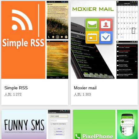
Simple RSS
Moxier mail
人気: 1 272
人気: 1 303