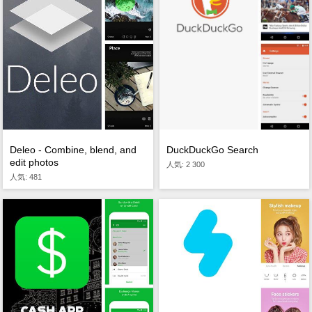
DuckDuckGo Search
Deleo - Combine, blend, and
edit photos
人気: 2 300
人気: 481