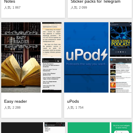
Notes
Sticker packs for Telegram
人気: 1 867
人気: 2 099
uPods
Easy reader
人気: 1 754
人気: 2 288