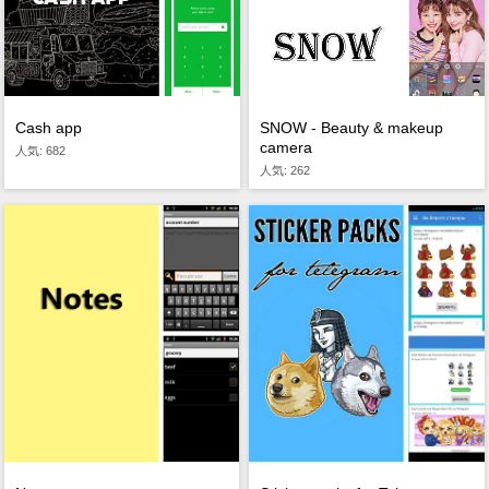
Cash app
SNOW - Beauty & makeup
camera
人気: 682
人気: 262