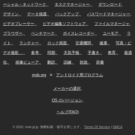
ーシャル・ネットワーク
タスクマネージャー
ダウンロード
デザイン
データ保護
バックアップ
パスワードマネージャー
ビデオプレーヤー
ビデオ編集ソフトウェア
ファイルマネージャ
ブラウザー
ベンチマーク
ボイスレコーダー
ユーモア
ラ
イト
ランチャー
ロック画面
交通機関
健康
写真・ビ
デオ撮影
参考
同期
天気予報
手書き
教育
最適
化
画像ビューア
翻訳
訓練
財政
辞書
»
mob.org
アンドロイド用プログラム
メーカーの選択
OS のバージョン
ヘルプ(FAQ)
© 2026, mob.gr.jp. 無断転載・複写を禁じます。
Terms Of Service
|
DMCA