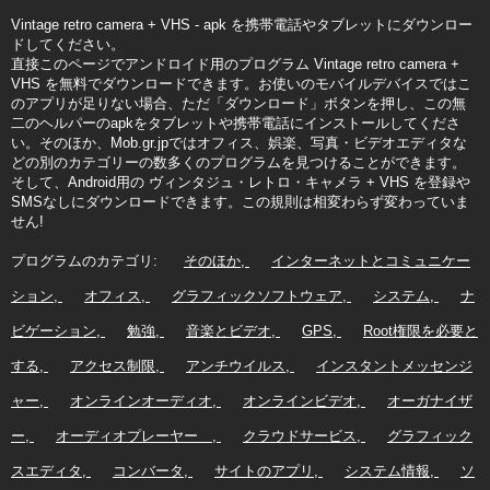
Vintage retro camera + VHS - apk を携帯電話やタブレットにダウンロー
ドしてください。
直接このページでアンドロイド用のプログラム Vintage retro camera +
VHS を無料でダウンロードできます。お使いのモバイルデバイスではこ
のアプリが足りない場合、ただ「ダウンロード」ボタンを押し、この無
二のヘルパーのapkをタブレットや携帯電話にインストールしてくださ
い。そのほか、Mob.gr.jpではオフィス、娯楽、写真・ビデオエディタな
どの別のカテゴリーの数多くのプログラムを見つけることができます。
そして、Android用の ヴィンタジュ・レトロ・キャメラ + VHS を登録や
SMSなしにダウンロードできます。この規則は相変わらず変わっていま
せん!
プログラムのカテゴリ:
そのほか
インターネットとコミュニケー
ション
オフィス
グラフィックソフトウェア
システム
ナ
ビゲーション
勉強
音楽とビデオ
GPS
Root権限を必要と
する
アクセス制限
アンチウイルス
インスタントメッセンジ
ャー
オンラインオーディオ
オンラインビデオ
オーガナイザ
ー
オーディオプレーヤー
クラウドサービス
グラフィック
スエディタ
コンバータ
サイトのアプリ
システム情報
ソ