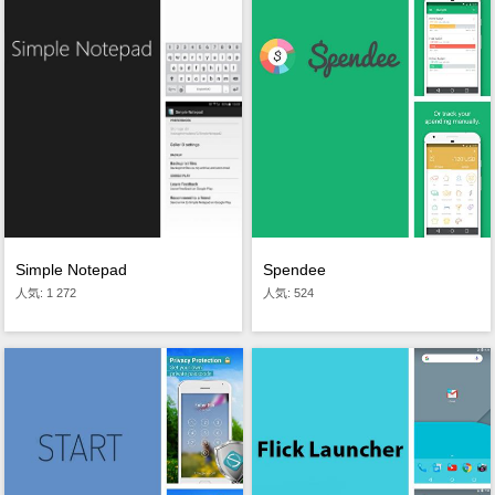
Simple Notepad
Spendee
人気: 1 272
人気: 524