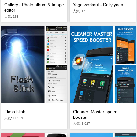
Gallery - Photo album & Image
Yoga workout - Daily yoga
editor
人気: 171
人気: 163
Flash blink
Cleaner: Master speed
booster
人気: 11 519
人気: 5 927