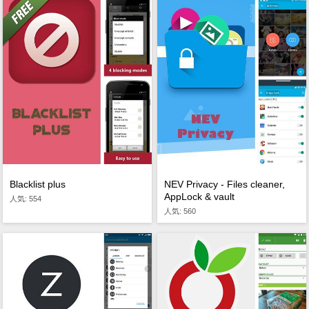
Blacklist plus
NEV Privacy - Files cleaner,
AppLock & vault
人気: 554
人気: 560