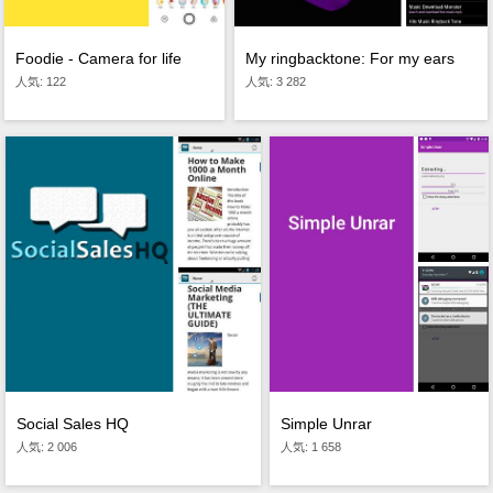
Foodie - Camera for life
My ringbacktone: For my ears
人気: 122
人気: 3 282
Simple Unrar
Social Sales HQ
人気: 1 658
人気: 2 006