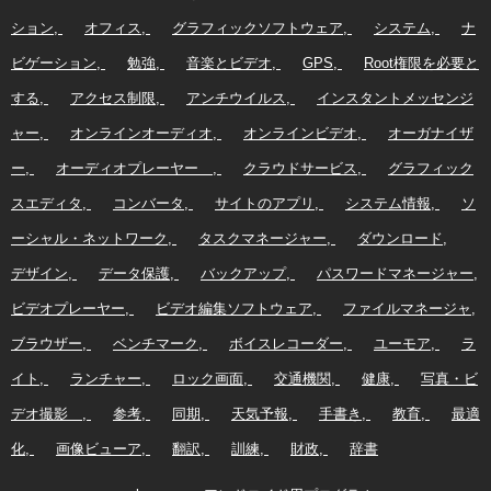
ション
オフィス
グラフィックソフトウェア
システム
ナ
ビゲーション
勉強
音楽とビデオ
GPS
Root権限を必要と
する
アクセス制限
アンチウイルス
インスタントメッセンジ
ャー
オンラインオーディオ
オンラインビデオ
オーガナイザ
ー
オーディオプレーヤー
クラウドサービス
グラフィック
スエディタ
コンバータ
サイトのアプリ
システム情報
ソ
ーシャル・ネットワーク
タスクマネージャー
ダウンロード
デザイン
データ保護
バックアップ
パスワードマネージャー
ビデオプレーヤー
ビデオ編集ソフトウェア
ファイルマネージャ
ブラウザー
ベンチマーク
ボイスレコーダー
ユーモア
ラ
イト
ランチャー
ロック画面
交通機関
健康
写真・ビ
デオ撮影
参考
同期
天気予報
手書き
教育
最適
化
画像ビューア
翻訳
訓練
財政
辞書