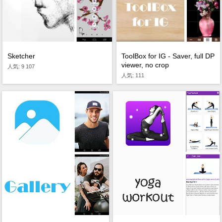
ToolBox for IG - Saver, full DP
Sketcher
viewer, no crop
人気: 9 107
人気: 111