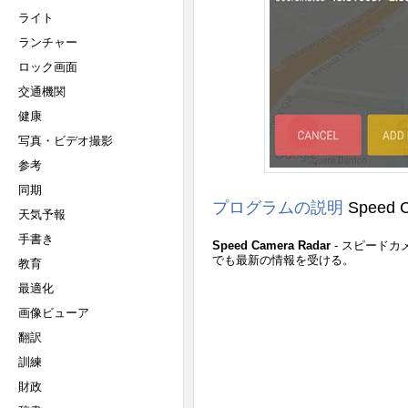
ライト
ランチャー
ロック画面
交通機関
健康
写真・ビデオ撮影
参考
同期
プログラムの説明
Speed 
天気予報
手書き
Speed Camera Radar
- スピード
でも最新の情報を受ける。
教育
最適化
画像ビューア
翻訳
訓練
財政