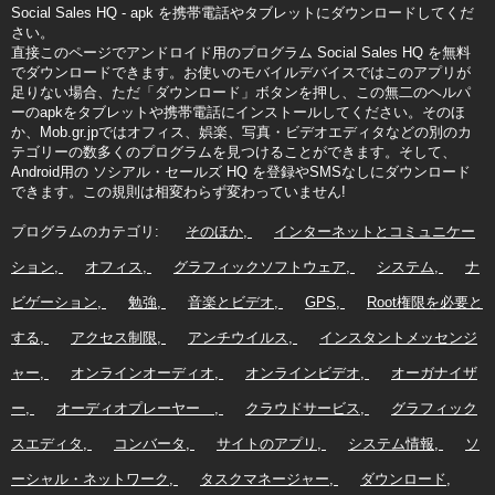
Social Sales HQ - apk を携帯電話やタブレットにダウンロードしてくだ
さい。
直接このページでアンドロイド用のプログラム Social Sales HQ を無料
でダウンロードできます。お使いのモバイルデバイスではこのアプリが
足りない場合、ただ「ダウンロード」ボタンを押し、この無二のヘルパ
ーのapkをタブレットや携帯電話にインストールしてください。そのほ
か、Mob.gr.jpではオフィス、娯楽、写真・ビデオエディタなどの別のカ
テゴリーの数多くのプログラムを見つけることができます。そして、
Android用の ソシアル・セールズ HQ を登録やSMSなしにダウンロード
できます。この規則は相変わらず変わっていません!
プログラムのカテゴリ:
そのほか
インターネットとコミュニケー
ション
オフィス
グラフィックソフトウェア
システム
ナ
ビゲーション
勉強
音楽とビデオ
GPS
Root権限を必要と
する
アクセス制限
アンチウイルス
インスタントメッセンジ
ャー
オンラインオーディオ
オンラインビデオ
オーガナイザ
ー
オーディオプレーヤー
クラウドサービス
グラフィック
スエディタ
コンバータ
サイトのアプリ
システム情報
ソ
ーシャル・ネットワーク
タスクマネージャー
ダウンロード