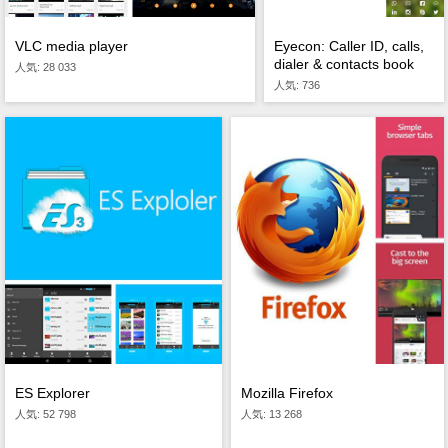
VLC media player
Eyecon: Caller ID, calls,
dialer & contacts book
人気: 28 033
人気: 736
ES Explorer
Mozilla Firefox
人気: 52 798
人気: 13 268