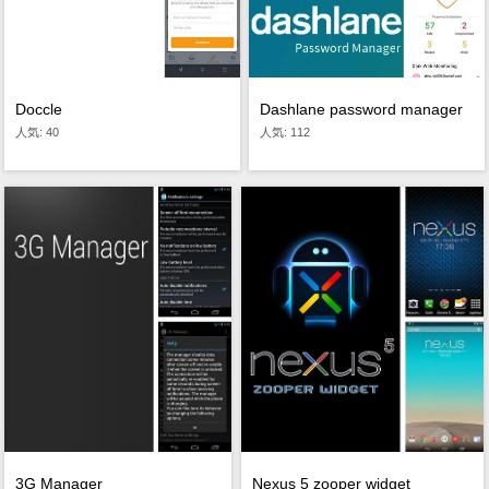
Doccle
Dashlane password manager
人気: 40
人気: 112
Nexus 5 zooper widget
3G Manager