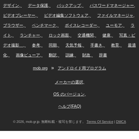
デザイン
データ保護
バックアップ
パスワードマネージャー
ビデオプレーヤー
ビデオ編集ソフトウェア
ファイルマネージャ
ブラウザー
ベンチマーク
ボイスレコーダー
ユーモア
ラ
イト
ランチャー
ロック画面
交通機関
健康
写真・ビ
デオ撮影
参考
同期
天気予報
手書き
教育
最適
化
画像ビューア
翻訳
訓練
財政
辞書
»
mob.org
アンドロイド用プログラム
メーカーの選択
OS のバージョン
ヘルプ(FAQ)
© 2026, mob.gr.jp. 無断転載・複写を禁じます。
Terms Of Service
|
DMCA