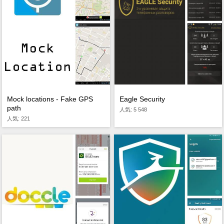
Eagle Security
Mock locations - Fake GPS
path
人気: 5 548
人気: 221