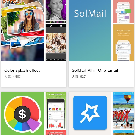
Color splash effect
SolMail: All in One Email
人気: 4 503
人気: 627