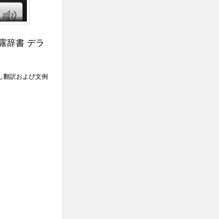
露辞書 デラ
し翻訳および文例