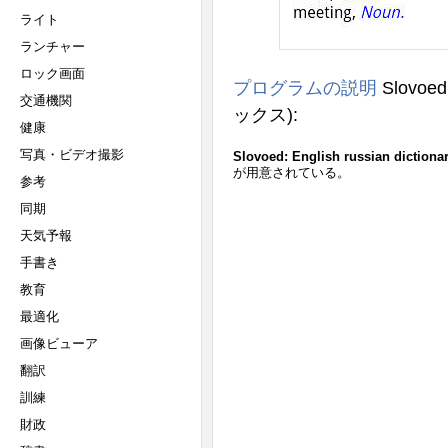
ライト
ランチャー
ロック画面
プログラムの説明
Slovoed:
交通機関
ックス)
:
健康
写真・ビデオ撮影
Slovoed: English russian dictiona
が用意されている。
参考
同期
天気予報
手書き
教育
最適化
画像ビューア
翻訳
訓練
財政