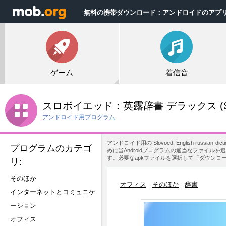
無料の携帯ダウンロード：アンドロイドのアプ
ゲーム
着信音
スロボイエッド：英露辞書 デラックス
(S
アンドロイド用プログラム
アンドロイド用の Slovoed: English ru
プログラムのカテゴ
めに当Androidプログラムの適当なファイルを選定します
す。必要なapkファイルを選択して「ダウンロ
リ:
そのほか
オフィス
そのほか
辞書
インターネットとコミュニケ
ーション
オフィス