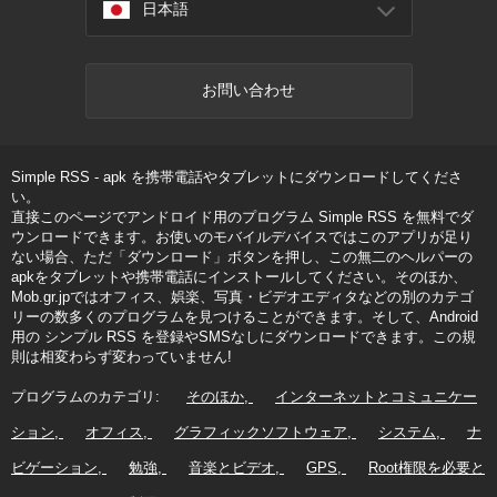
日本語
お問い合わせ
Simple RSS - apk を携帯電話やタブレットにダウンロードしてくださ
い。
直接このページでアンドロイド用のプログラム Simple RSS を無料でダ
ウンロードできます。お使いのモバイルデバイスではこのアプリが足り
ない場合、ただ「ダウンロード」ボタンを押し、この無二のヘルパーの
apkをタブレットや携帯電話にインストールしてください。そのほか、
Mob.gr.jpではオフィス、娯楽、写真・ビデオエディタなどの別のカテゴ
リーの数多くのプログラムを見つけることができます。そして、Android
用の シンプル RSS を登録やSMSなしにダウンロードできます。この規
則は相変わらず変わっていません!
プログラムのカテゴリ:
そのほか
インターネットとコミュニケー
ション
オフィス
グラフィックソフトウェア
システム
ナ
ビゲーション
勉強
音楽とビデオ
GPS
Root権限を必要と