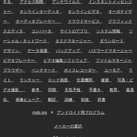
する
アクセス制限
アンチウイルス
インスタントメッセンジ
ャー
オンラインオーディオ
オンラインビデオ
オーガナイザ
ー
オーディオプレーヤー
クラウドサービス
グラフィック
スエディタ
コンバータ
サイトのアプリ
システム情報
ソ
ーシャル・ネットワーク
タスクマネージャー
ダウンロード
デザイン
データ保護
バックアップ
パスワードマネージャー
ビデオプレーヤー
ビデオ編集ソフトウェア
ファイルマネージャ
ブラウザー
ベンチマーク
ボイスレコーダー
ユーモア
ラ
イト
ランチャー
ロック画面
交通機関
健康
写真・ビ
デオ撮影
参考
同期
天気予報
手書き
教育
最適
化
画像ビューア
翻訳
訓練
財政
辞書
»
mob.org
アンドロイド用プログラム
メーカーの選択