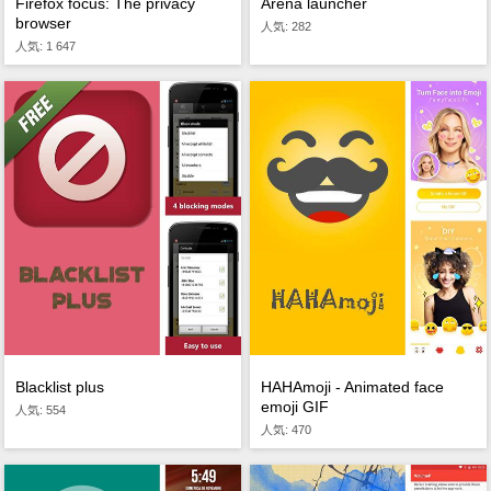
Firefox focus: The privacy
Arena launcher
browser
人気: 282
人気: 1 647
Blacklist plus
HAHAmoji - Animated face
emoji GIF
人気: 554
人気: 470