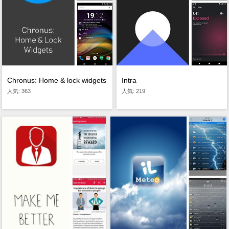
Chronus: Home & lock widgets
Intra
人気: 363
人気: 219