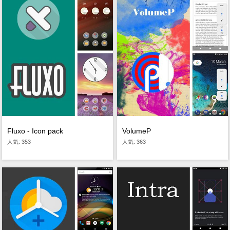
Fluxo - Icon pack
VolumeP
人気: 353
人気: 363