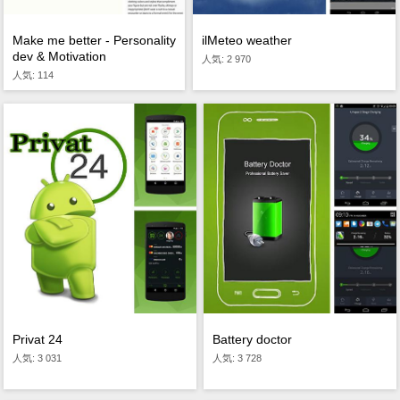
Make me better - Personality
ilMeteo weather
dev & Motivation
人気: 2 970
人気: 114
Privat 24
Battery doctor
人気: 3 031
人気: 3 728