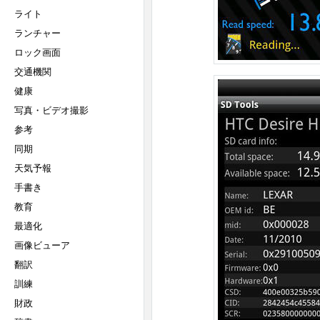
ライト
ランチャー
ロック画面
交通機関
健康
写真・ビデオ撮影
参考
同期
天気予報
手書き
教育
最適化
画像ビューア
翻訳
訓練
財政