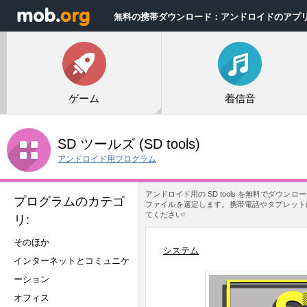
無料の携帯ダウンロード：アンドロイドのアプ
ゲーム
着信音
SD ツールズ
(SD tools)
アンドロイド用プログラム
アンドロイド用の SD tools を無料でダウ
プログラムのカテゴ
ファイルを選定します。携帯電話やタブレットに 
てください!
リ:
そのほか
システム
インターネットとコミュニケ
ーション
オフィス