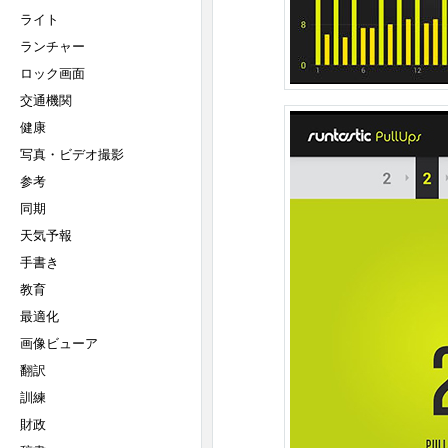
ライト
ランチャー
ロック画面
交通機関
健康
写真・ビデオ撮影
参考
同期
天気予報
手書き
教育
最適化
画像ビューア
翻訳
訓練
財政