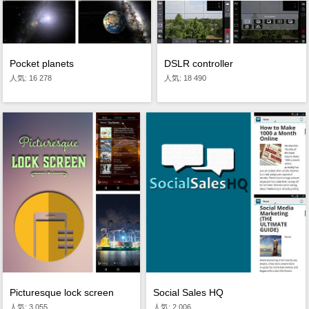
DSLR controller
Pocket planets
人気: 18 490
人気: 16 278
Picturesque lock screen
Social Sales HQ
人気: 3 055
人気: 2 006