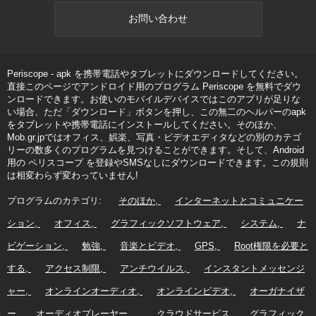
お問い合わせ
Periscope - apk を携帯電話やタブレットにダウンロードしてください。
直接このページでアンドロイド用のプログラム Periscope を無料でダウ
ンロードできます。お使いのモバイルデバイスではこのアプリが足りな
い場合、ただ「ダウンロード」ボタンを押し、この無二のヘルパーのapk
をタブレットや携帯電話にインストールしてください。そのほか、
Mob.gr.jpではオフィス、娯楽、写真・ビデオエディタなどの別のカテゴ
リーの数多くのプログラムを見つけることができます。そして、Android
用の ペリスコープ を登録やSMSなしにダウンロードできます。この規則
は相変わらず変わっていません!
プログラムのカテゴリ:
そのほか
インターネットとコミュニケー
ション
オフィス
グラフィックソフトウェア
システム
ナ
ビゲーション
勉強
音楽とビデオ
GPS
Root権限を必要と
する
アクセス制限
アンチウイルス
インスタントメッセンジ
ャー
オンラインオーディオ
オンラインビデオ
オーガナイザ
ー
オーディオプレーヤー
クラウドサービス
グラフィック