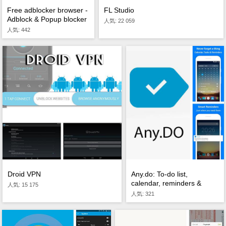
FL Studio
Free adblocker browser -
Adblock & Popup blocker
人気: 22 059
人気: 442
Droid VPN
Any.do: To-do list,
calendar, reminders &
人気: 15 175
planner
人気: 321