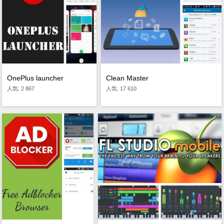
OnePlus launcher
Clean Master
人気: 2 867
人気: 17 610