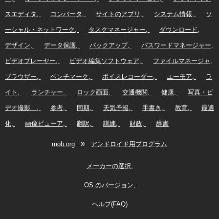
スエディタ
コンバータ
サイトのアプリ
システム情報
ソ
ーシャル・ネットワーク
タスクマネージャー
ダウンロード
デザイン
データ保護
バックアップ
パスワードマネージャー
ビデオプレーヤー
ビデオ編集ソフトウェア
ファイルマネージャ
ブラウザー
ベンチマーク
ボイスレコーダー
ユーモア
ラ
イト
ランチャー
ロック画面
交通機関
健康
写真・ビ
デオ撮影
参考
同期
天気予報
手書き
教育
最適
化
画像ビューア
翻訳
訓練
財政
辞書
»
mob.org
アンドロイド用プログラム
メーカーの選択
OS のバージョン
ヘルプ(FAQ)