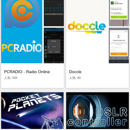
PCRADIO - Radio Online
Doccle
人気: 505
人気: 40