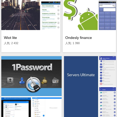
Wiot lite
Ondesly finance
人気: 2 432
人気: 1 390