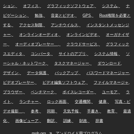
ション
オフィス
グラフィックソフトウェア
システム
ナ
ビゲーション
勉強
音楽とビデオ
GPS
Root権限を必要と
する
アクセス制限
アンチウイルス
インスタントメッセンジ
ャー
オンラインオーディオ
オンラインビデオ
オーガナイザ
ー
オーディオプレーヤー
クラウドサービス
グラフィック
スエディタ
コンバータ
サイトのアプリ
システム情報
ソ
ーシャル・ネットワーク
タスクマネージャー
ダウンロード
デザイン
データ保護
バックアップ
パスワードマネージャー
ビデオプレーヤー
ビデオ編集ソフトウェア
ファイルマネージャ
ブラウザー
ベンチマーク
ボイスレコーダー
ユーモア
ラ
イト
ランチャー
ロック画面
交通機関
健康
写真・ビ
デオ撮影
参考
同期
天気予報
手書き
教育
最適
化
画像ビューア
翻訳
訓練
財政
辞書
»
mob.org
アンドロイド用プログラム