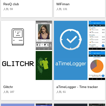
ResQ club
WiFiman
人気: 59
人気: 131
Glitchr
aTimeLogger - Time tracker
人気: 187
人気: 61