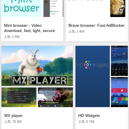
Mint browser - Video
Brave browser: Fast AdBlocker
download, fast, light, secure
人気: 1 404
人気: 2 492
MX player
HD Widgets
人気: 70 265
人気: 5 758