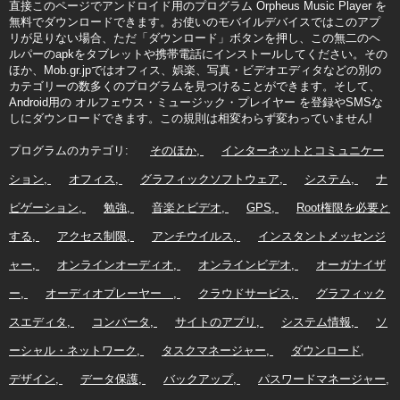
直接このページでアンドロイド用のプログラム Orpheus Music Player を
無料でダウンロードできます。お使いのモバイルデバイスではこのアプ
リが足りない場合、ただ「ダウンロード」ボタンを押し、この無二のヘ
ルパーのapkをタブレットや携帯電話にインストールしてください。その
ほか、Mob.gr.jpではオフィス、娯楽、写真・ビデオエディタなどの別の
カテゴリーの数多くのプログラムを見つけることができます。そして、
Android用の オルフェウス・ミュージック・プレイヤー を登録やSMSな
しにダウンロードできます。この規則は相変わらず変わっていません!
プログラムのカテゴリ:
そのほか
インターネットとコミュニケー
ション
オフィス
グラフィックソフトウェア
システム
ナ
ビゲーション
勉強
音楽とビデオ
GPS
Root権限を必要と
する
アクセス制限
アンチウイルス
インスタントメッセンジ
ャー
オンラインオーディオ
オンラインビデオ
オーガナイザ
ー
オーディオプレーヤー
クラウドサービス
グラフィック
スエディタ
コンバータ
サイトのアプリ
システム情報
ソ
ーシャル・ネットワーク
タスクマネージャー
ダウンロード
デザイン
データ保護
バックアップ
パスワードマネージャー