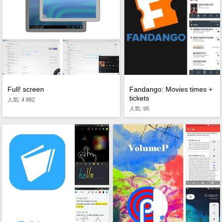
Full! screen
Fandango: Movies times +
tickets
人気: 4 982
人気: 95