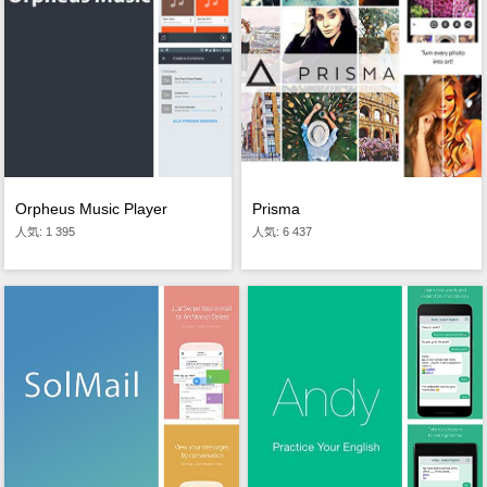
Prisma
Orpheus Music Player
人気: 6 437
人気: 1 395