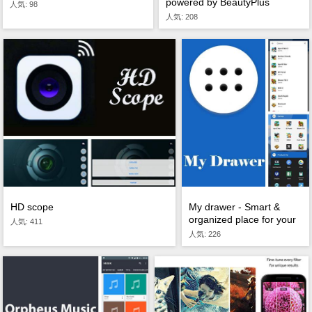
powered by BeautyPlus
人気: 98
人気: 208
HD scope
My drawer - Smart &
organized place for your
人気: 411
apps
人気: 226