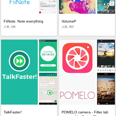
FiiNote: Note everything
VolumeP
人気: 196
人気: 363
TalkFaster!
POMELO camera - Filter lab