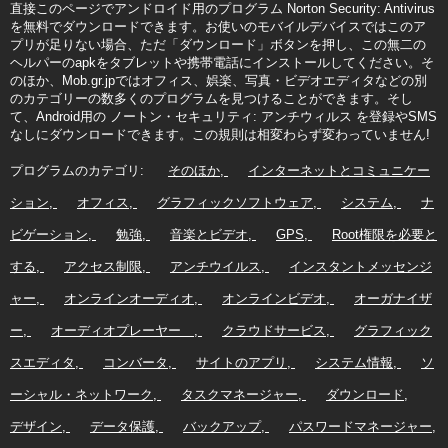
直接このページでアンドロイド用のプログラム Norton Security: Antivirus
を無料でダウンロードできます。お使いのモバイルデバイスではこのア
プリが足りない場合、ただ「ダウンロード」ボタンを押し、この無二の
ヘルパーのapkをタブレットや携帯電話にインストールしてください。そ
のほか、Mob.gr.jpではオフィス、娯楽、写真・ビデオエディタなどの別
のカテゴリーの数多くのプログラムを見つけることができます。そし
て、Android用の ノートン・セキュリティ: アンチウィルス を登録やSMS
なしにダウンロードできます。この規則は相変わらず変わっていません!
プログラムのカテゴリ:
そのほか
インターネットとコミュニケー
ション
オフィス
グラフィックソフトウェア
システム
ナ
ビゲーション
勉強
音楽とビデオ
GPS
Root権限を必要と
する
アクセス制限
アンチウイルス
インスタントメッセンジ
ャー
オンラインオーディオ
オンラインビデオ
オーガナイザ
ー
オーディオプレーヤー
クラウドサービス
グラフィック
スエディタ
コンバータ
サイトのアプリ
システム情報
ソ
ーシャル・ネットワーク
タスクマネージャー
ダウンロード
デザイン
データ保護
バックアップ
パスワードマネージャー