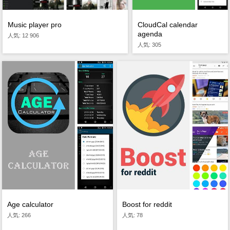
CloudCal calendar
Music player pro
agenda
人気: 12 906
人気: 305
Age calculator
Boost for reddit
人気: 266
人気: 78