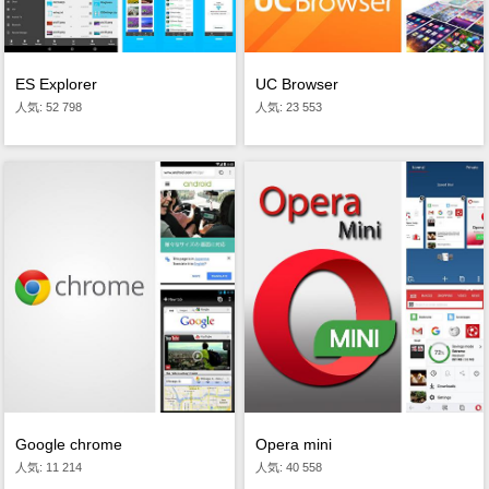
ES Explorer
UC Browser
人気: 52 798
人気: 23 553
Opera mini
Google chrome
人気: 40 558
人気: 11 214